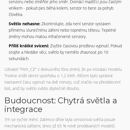
senzoru nebo změňte jeho směr. Domácí mazlíčci jsou častým
viníkem - pokud pes běhá kolem, senzor to bere za pohyb
člověka.
Světlo nehasne:
Zkontrolujte, zda není senzor vystaven
přímému slunečnímu záření nebo topnému tělesu. Tepelné
změny mohou matou infračervené senzory.
Příliš krátké svícení:
Zvyšte časovou prodlevu vypnutí. Pokud
stojíte a hledáte věci, světlo by nemělo zhasnout po 10
sekundách.
Uživatel "Petr_CZ" z diskusního fóra zmínil, že po instalaci modelu
Trixline snížil denní spotřebu o 1,2 kWh. Klíčem bylo správné
nastavení času vypnutí na dvě minuty, což stačilo na přeoblecení
bot, aniž by světlo svítilo zbytečně dlouho.
Budoucnost: Chytrá světla a
integrace
Trh se rychle mění. Zatímco dříve byla senzorová světla pouze
mechanická zařízení, dnes již 65 % nově prodávaných modelů