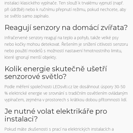
instalaci klasického vypínače. Ten slouží k trvalému vypnutí (např.
při údržbě) nebo k ručnímu přepnutí režimu, pokud nechcete, aby
se světlo samo zapínalo.
Reagují senzory na domácí zvířata?
Infračervené senzory reagují na teplo a pohyb, takže velké psy
nebo kočky mohou detekovat. Řešením je snížení citlivosti senzoru
nebo použití modelů s možností nastavení hmotnostního limitu,
které ignorují menší objekty.
Kolik energie skutečně ušetří
senzorové světlo?
Podle měření společnosti LEDsvíti.cz lze dosáhnout úspory 30-50
% elektrické energie ve srovnání s tradičním osvětlením ovládaným
vypínačem, zejména v prostorech s krátkou dobou přítomnosti lidí.
Je nutné volat elektrikáře pro
instalaci?
Pokud máte zkušenosti s prací na elektrických instalacích a