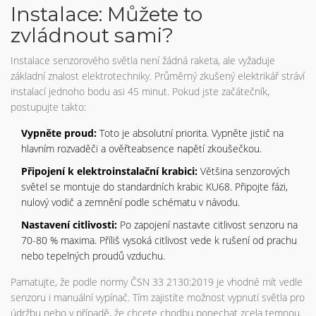
Instalace: Můžete to
zvládnout sami?
Instalace senzorového světla není žádná raketa, ale vyžaduje
základní znalost elektrotechniky. Průměrný zkušený elektrikář stráví
instalací jednoho bodu asi 45 minut. Pokud jste začátečník,
postupujte takto:
Vypněte proud:
Toto je absolutní priorita. Vypněte jistič na
hlavním rozvaděči a ověřteabsence napětí zkoušečkou.
Připojení k elektroinstalační krabici:
Většina senzorových
světel se montuje do standardních krabic KU68. Připojte fázi,
nulový vodič a zemnění podle schématu v návodu.
Nastavení citlivosti:
Po zapojení nastavte citlivost senzoru na
70-80 % maxima. Příliš vysoká citlivost vede k rušení od prachu
nebo tepelných proudů vzduchu.
Pamatujte, že podle normy ČSN 33 2130:2019 je vhodné mít vedle
senzoru i manuální vypínač. Tím zajistíte možnost vypnutí světla pro
údržbu nebo v případě, že chcete chodbu ponechat zcela temnou.