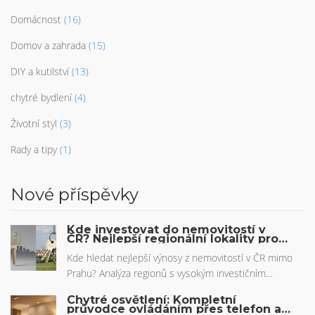
Domácnost
(16)
Domov a zahrada
(15)
DIY a kutilství
(13)
chytré bydlení
(4)
Životní styl
(3)
Rady a tipy
(1)
Nové příspěvky
Kde investovat do nemovitostí v
ČR? Nejlepší regionální lokality pro
rok 2026
Kde hledat nejlepší výnosy z nemovitostí v ČR mimo
Prahu? Analýza regionů s vysokým investičním
potenciálem, srovnání výnosů a tipy pro rok 2026.
Chytré osvětlení: Kompletní
průvodce ovládáním přes telefon a