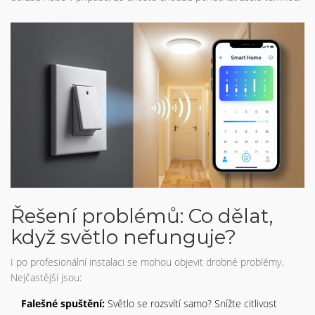
Řešení problémů: Co dělat,
když světlo nefunguje?
I po profesionální instalaci se mohou objevit drobné problémy.
Nejčastější jsou:
Falešné spuštění:
Světlo se rozsvítí samo? Snížte citlivost