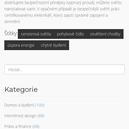
dodržujete bezpečnostní předpisy (vypnutý proud), můžete světlo
nainstalovat sami. V opačném případě je bezpečnější svěřit práci
certifikovanému elektrikáři, který zajistí správné zapojení a
zemnění.
Štítky:
senzorová světla
pohybové čidlo
osvětlení chodby
úspora energie
chytré bydlení
Kategorie
Domov a bydlení
(100)
Interiérový design
(88)
Právo a finance
(68)