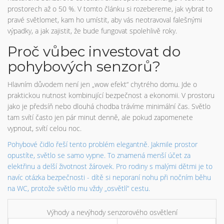
prostorech až o 50 %. V tomto článku si rozebereme, jak vybrat to
pravé světlomet, kam ho umístit, aby vás neotravoval falešnými
výpadky, a jak zajistit, že bude fungovat spolehlivě roky.
Proč vůbec investovat do
pohybových senzorů?
Hlavním důvodem není jen „wow efekt“ chytrého domu. Jde o
praktickou nutnost kombinující bezpečnost a ekonomii. V prostoru
jako je předsíň nebo dlouhá chodba trávíme minimální čas. Světlo
tam svítí často jen pár minut denně, ale pokud zapomenete
vypnout, svítí celou noc.
Pohybové čidlo
řeší tento problém elegantně. Jakmile prostor
opustíte, světlo se samo vypne. To znamená menší účet za
elektřinu a delší životnost žárovek. Pro rodiny s malými dětmi je to
navíc otázka bezpečnosti - dítě si neporaní nohu při nočním běhu
na WC, protože světlo mu vždy „osvětlí“ cestu.
Výhody a nevýhody senzorového osvětlení