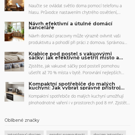
hlas
Naučte se ovládat světlo doma pomocí telefonu a
hlasu. Průvodce nastavením chytrého osvětlení,
výběrem správné technologie a tipy pro automatizaci
Návrh efektivní a útulné domácí
vašeho domova.
kanceláře
Návrh domácí pracovny může výrazně ovlivnit vaši
produktivitu a pohodlí při práci z domova. Správnou
kombinací funkcionality a estetiky lze vytvořit prostor,
Krabice pod postel s vakuovými
který podpoří kreativitu a soustředěnost. Tento článek
sáčky: jak efektivně ušetřit místo a
správně organizovat
se zaměřuje na klíčové aspekty, které by měly být
Zjistěte, jak vakuové sáčky pod postelí pomohou
zváženy při plánování domácí kanceláře, včetně
ušetřit až 70 % místa v bytě. Porovnání nejlepších
rozvržení, výběru nábytku a důležitosti správného
systémů, jak je správně používat a co se může pokazit.
osvětlení. Níže se dozvíte konkrétní tipy a triky, jak si
Kompaktní spotřebiče do malých
kuchyní: Jak vybrat správné přístroje
uspořádat pracovní prostor podle vašich potřeb.
pro prostor pod 8 m²
Kompaktní spotřebiče do malých kuchyní umožňují
plnohodnotné vaření i v prostorech pod 8 m². Zjistěte,
které přístroje stojí za nákup v roce 2025, jak je
správně umístit a jak vyhnout běžným chybám.
Oblíbené značky
interiérový design
prodej nemovitosti
design interiéru