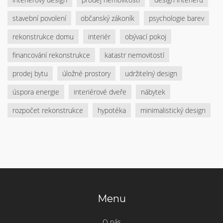
stavební povolení
občanský zákoník
psychologie barev
rekonstrukce domu
interiér
obývací pokoj
financování rekonstrukce
katastr nemovitostí
prodej bytu
úložné prostory
udržitelný design
úspora energie
interiérové dveře
nábytek
rozpočet rekonstrukce
hypotéka
minimalistický design
Menu
O nás