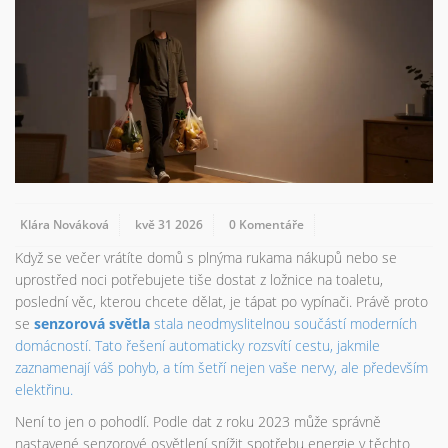
Klára Nováková
kvě 31 2026
0 Komentáře
Když se večer vrátíte domů s plnýma rukama nákupů nebo se
uprostřed noci potřebujete tiše dostat z ložnice na toaletu,
poslední věc, kterou chcete dělat, je tápat po vypínači. Právě proto
se
senzorová světla
stala neodmyslitelnou součástí moderních
domácností. Tato řešení automaticky rozsvítí cestu, jakmile
zaznamenají váš pohyb, a tím šetří nejen vaše nervy, ale především
elektřinu.
Není to jen o pohodlí. Podle dat z roku 2023 může správně
nastavené senzorové osvětlení snížit spotřebu energie v těchto