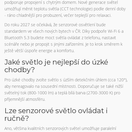
podporuje propojení s chytrým domem. Nové generace světel
umožňují měnit teplotu světla (CCT technologie) podle denní doby
- ráno chladnější pro probuzení, večer teplejší pro relaxaci.
Do roku 2027 se očekává, že senzorové osvětlení bude
standardem ve všech nových bytech v ČR. Díky podpoře Wi-Fi 6 a
Bluetooth 5.3 budete moct světla ovládat z telefonu, nastavit
scénáře nebo je propojit s jinými zařízeními. Je to krok směrem k
ještě větší úspoře energie a komfortu.
Jaké světlo je nejlepší do úzké
chodby?
Pro úzké chodby zvolte světlo s úzším detekčním úhlem (cca 120°),
aby nereagovalo na sousední místnosti. Doporučuje se také nižší
světelný tok (800-1000 lm) a teplá bílá barva (2700-3000 K) pro
příjemnější atmosféru.
Lze senzorové světlo ovládat i
ručně?
Ano, většina kvalitních senzorových světel umožňuje paralelní