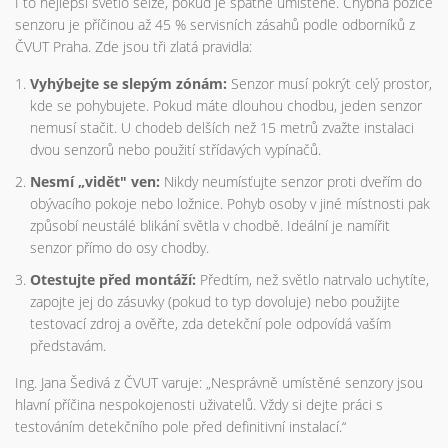
I to nejlepší světlo selže, pokud je špatně umístěné. Chybná pozice
senzoru je příčinou až 45 % servisních zásahů podle odborníků z
ČVUT Praha. Zde jsou tři zlatá pravidla:
Vyhýbejte se slepým zónám:
Senzor musí pokrýt celý prostor,
kde se pohybujete. Pokud máte dlouhou chodbu, jeden senzor
nemusí stačit. U chodeb delších než 15 metrů zvažte instalaci
dvou senzorů nebo použití střídavých vypínačů.
Nesmí „vidět" ven:
Nikdy neumísťujte senzor proti dveřím do
obývacího pokoje nebo ložnice. Pohyb osoby v jiné místnosti pak
způsobí neustálé blikání světla v chodbě. Ideální je namířit
senzor přímo do osy chodby.
Otestujte před montáží:
Předtím, než světlo natrvalo uchytíte,
zapojte jej do zásuvky (pokud to typ dovoluje) nebo použijte
testovací zdroj a ověřte, zda detekční pole odpovídá vaším
představám.
Ing. Jana Šedivá z ČVUT varuje: „Nesprávně umístěné senzory jsou
hlavní příčina nespokojenosti uživatelů. Vždy si dejte práci s
testováním detekčního pole před definitivní instalací.“