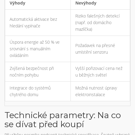
Výhody
Nevýhody
Riziko falešných detekcí
Automatická aktivace bez
(např. od domácího
hledání vypínače
mazlíčka)
Úspora energie až 50 % ve
Požadavek na přesné
srovnání s manuálním
umístění senzoru
ovládáním
Zvýšená bezpečnost při
Vyšší pořizovací cena než
nočním pohybu
u běžných světel
Integrace do systémů
Možná nutnost úpravy
chytrého domu
elektroinstalace
Technické parametry: Na co
se dívat před koupí
Při výběru nesmíte podcenit technické specifikace. Špatně vybrané