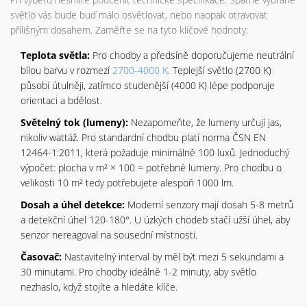
světlo vás bude buď málo osvětlovat, nebo naopak otravovat
přílišným dosahem. Zaměřte se na tyto klíčové hodnoty:
Teplota světla:
Pro chodby a předsíně doporučujeme neutrální
bílou barvu v rozmezí
2700-4000 K
. Teplejší světlo (2700 K)
působí útulněji, zatímco studenější (4000 K) lépe podporuje
orientaci a bdělost.
Světelný tok (lumeny):
Nezapomeňte, že lumeny určují jas,
nikoliv wattáž. Pro standardní chodbu platí norma ČSN EN
12464-1:2011, která požaduje minimálně 100 luxů. Jednoduchý
výpočet: plocha v m² × 100 = potřebné lumeny. Pro chodbu o
velikosti 10 m² tedy potřebujete alespoň 1000 lm.
Dosah a úhel detekce:
Moderní senzory mají dosah 5-8 metrů
a detekční úhel 120-180°. U úzkých chodeb stačí užší úhel, aby
senzor nereagoval na sousední místnosti.
Časovač:
Nastavitelný interval by měl být mezi 5 sekundami a
30 minutami. Pro chodby ideálně 1-2 minuty, aby světlo
nezhaslo, když stojíte a hledáte klíče.