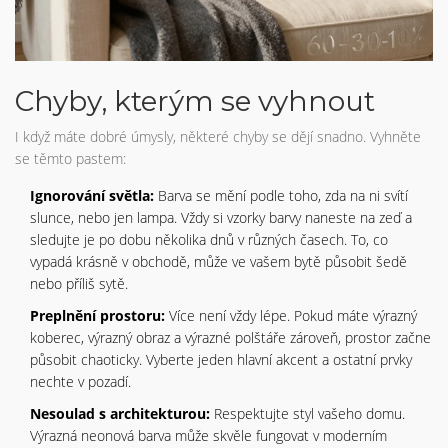
Chyby, kterým se vyhnout
I když máte dobré úmysly, některé chyby se dějí snadno. Vyhněte
se těmto pastem:
Ignorování světla:
Barva se mění podle toho, zda na ni svítí
slunce, nebo jen lampa. Vždy si vzorky barvy naneste na zeď a
sledujte je po dobu několika dnů v různých časech. To, co
vypadá krásně v obchodě, může ve vašem bytě působit šedě
nebo příliš sytě.
Preplnění prostoru:
Více není vždy lépe. Pokud máte výrazný
koberec, výrazný obraz a výrazné polštáře zároveň, prostor začne
působit chaoticky. Vyberte jeden hlavní akcent a ostatní prvky
nechte v pozadí.
Nesoulad s architekturou:
Respektujte styl vašeho domu.
Výrazná neonová barva může skvěle fungovat v moderním