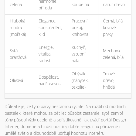
harmonie,
zelená
koupelna
natur dřevo
příroda
Hluboká
Elegance,
Pracovní
Černá, bílá,
modrá
soustředění,
pokoj,
kovové
(mořská)
klid
knihovna
prvky
Energie,
Kuchyň,
Sytá
Mechová
vitalita,
vstupní
oranžová
zelená, bílá
radost
hala
Obývák
Tmavé
Dospělost,
Olivová
(nábytek,
dřevo,
nadčasovost
textilie)
hnědá
Důležité je, že tyto barvy nestárnou rychle. Na rozdíl od módních
pastelek, které mohou za pět let působit zastarale, syté zemité
tóny působí vždy uceleně a sofistikovaně. Jak uvádí portál Design
Interier, tlumené a hlubší odstíny dobře reagují na přirozené i
umělé světlo a dlouhodobě udržují hodnotu interiéru.