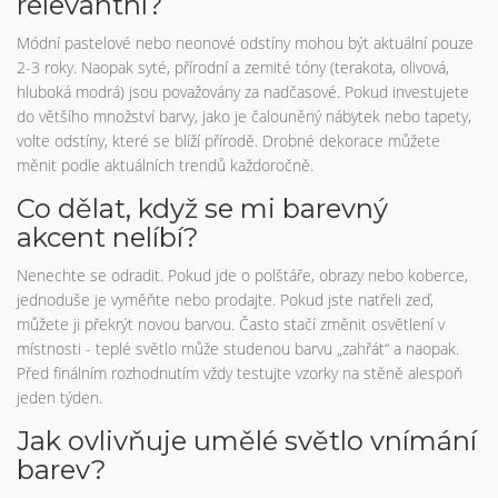
relevantní?
Módní pastelové nebo neonové odstíny mohou být aktuální pouze
2-3 roky. Naopak syté, přírodní a zemité tóny (terakota, olivová,
hluboká modrá) jsou považovány za nadčasové. Pokud investujete
do většího množství barvy, jako je čalouněný nábytek nebo tapety,
volte odstíny, které se blíží přírodě. Drobné dekorace můžete
měnit podle aktuálních trendů každoročně.
Co dělat, když se mi barevný
akcent nelíbí?
Nenechte se odradit. Pokud jde o polštáře, obrazy nebo koberce,
jednoduše je vyměňte nebo prodajte. Pokud jste natřeli zeď,
můžete ji překrýt novou barvou. Často stačí změnit osvětlení v
místnosti - teplé světlo může studenou barvu „zahřát“ a naopak.
Před finálním rozhodnutím vždy testujte vzorky na stěně alespoň
jeden týden.
Jak ovlivňuje umělé světlo vnímání
barev?