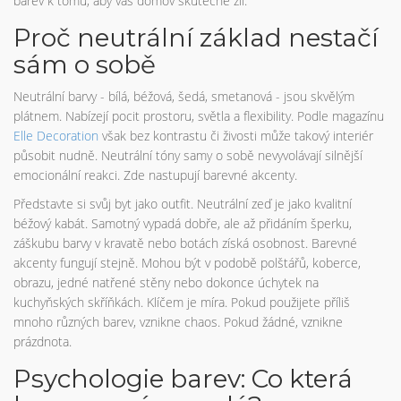
barev k tomu, aby váš domov skutečně žil.
Proč neutrální základ nestačí
sám o sobě
Neutrální barvy - bílá, béžová, šedá, smetanová - jsou skvělým
plátnem. Nabízejí pocit prostoru, světla a flexibility. Podle magazínu
Elle Decoration
však bez kontrastu či živosti může takový interiér
působit nudně. Neutrální tóny samy o sobě nevyvolávají silnější
emocionální reakci. Zde nastupují barevné akcenty.
Představte si svůj byt jako outfit. Neutrální zeď je jako kvalitní
béžový kabát. Samotný vypadá dobře, ale až přidáním šperku,
záškubu barvy v kravatě nebo botách získá osobnost. Barevné
akcenty fungují stejně. Mohou být v podobě polštářů, koberce,
obrazu, jedné natřené stěny nebo dokonce úchytek na
kuchyňských skříňkách. Klíčem je míra. Pokud použijete příliš
mnoho různých barev, vznikne chaos. Pokud žádné, vznikne
prázdnota.
Psychologie barev: Co která