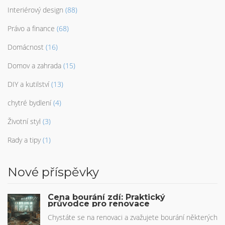
Interiérový design
(88)
Právo a finance
(68)
Domácnost
(16)
Domov a zahrada
(15)
DIY a kutilství
(13)
chytré bydlení
(4)
Životní styl
(3)
Rady a tipy
(1)
Nové příspěvky
Cena bourání zdí: Praktický
průvodce pro renovace
Chystáte se na renovaci a zvažujete bourání některých