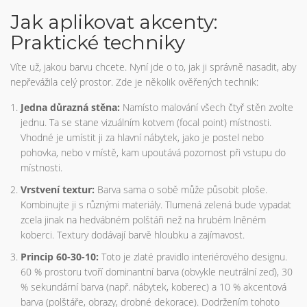
Jak aplikovat akcenty:
Praktické techniky
Víte už, jakou barvu chcete. Nyní jde o to, jak ji správně nasadit, aby
nepřevážila celý prostor. Zde je několik ověřených technik:
Jedna důrazná stěna:
Namísto malování všech čtyř stěn zvolte
jednu. Ta se stane vizuálním kotvem (focal point) místnosti.
Vhodné je umístit ji za hlavní nábytek, jako je postel nebo
pohovka, nebo v místě, kam upoutává pozornost při vstupu do
místnosti.
Vrstvení textur:
Barva sama o sobě může působit ploše.
Kombinujte ji s různými materiály. Tlumená zelená bude vypadat
zcela jinak na hedvábném polštáři než na hrubém lněném
koberci. Textury dodávají barvě hloubku a zajímavost.
Princip 60-30-10:
Toto je zlaté pravidlo interiérového designu.
60 % prostoru tvoří dominantní barva (obvykle neutrální zeď), 30
% sekundární barva (např. nábytek, koberec) a 10 % akcentová
barva (polštáře, obrazy, drobné dekorace). Dodržením tohoto