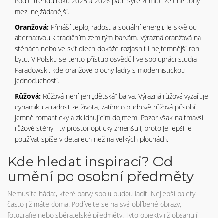
Podle trendů roku 2025 a 2026 patří syté zemité zelené tóny
mezi nejžádanější.
Oranžová:
Přináší teplo, radost a sociální energii. Je skvělou
alternativou k tradičním zemitým barvám. Výrazná oranžová na
stěnách nebo ve svítidlech dokáže rozjasnit i nejtemnější roh
bytu. V Polsku se tento přístup osvědčil ve spolupráci studia
Paradowski, kde oranžové plochy ladily s modernistickou
jednoduchostí.
Růžová:
Růžová není jen „dětská“ barva. Výrazná růžová vyzařuje
dynamiku a radost ze života, zatímco pudrově růžová působí
jemně romanticky a zklidňujícím dojmem. Pozor však na tmavší
růžové stěny - ty prostor opticky zmenšují, proto je lepší je
používat spíše v detailech než na velkých plochách.
Kde hledat inspiraci? Od
umění po osobní předměty
Nemusíte hádat, které barvy spolu budou ladit. Nejlepší palety
často již máte doma. Podívejte se na své oblíbené obrazy,
fotografie nebo sběratelské předměty. Tyto objekty již obsahují