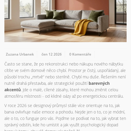
Zuzana Urbanek
čen 12 2026
0 Komentáře
Často se stane, že po rekonstrukci nebo nákupu nového nábytku
cítíte ve svém domově něco chybí. Prostor je čistý, uspořádaný, ale
působí trochu „mrtvě“ nebo sterilně. Chybí mu duše. Řešením není
nutně drahá přestavba, ale strategické použití
barevných
akcentů
. Jde o malé, cílené zásahy, které mohou změnit celou
atmosféru místnosti - od klidné oázy až po energetickou centrálu.
V roce 2026 se designový průmysl stále více orientuje na to, jak
barva ovlivňuje naše emoce a pohodu. Nejde jen o to, co je módní,
ale o to, co funguje pro vás. Pojďme se podívat na to, jak vybrat ten
správný odstín, kde ho umístit a jak využít psychologický dopad