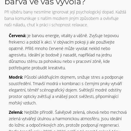
barva ve vás vyvolá?
Při výběru barvy nesmíme ignorovat její psychologický dopad. Každá
barva komunikuje s naším mozkem jiným způsobem a ovlivňuje
naši náladu, chuť k práci i schopnost relaxace.
Červená:
Je barvou energie, vitality a vášně. Zvyšuje tepovou
frekvenci a pobízí k akci. V obývacím pokoji ji ale používejte
opatrně. Příliš mnoho červené může vyvolat neklid nebo
agresivitu. Ideální je bodově ji nasadit, například na jednu
důraznou stěnu za pohovkou nebo v pracovní zóně, kde
potřebujete probudit kreativitu.
Modrá:
Působí uklidňujícím dojmem, snižuje stres a podporuje
soustředění. Tmavší modrá v kombinaci s černými prvky vytváří
elegantní, téměř scénografický dojem. Světlejší modré odstíny
prostor opticky zvětšují a vnášejí pocit svěžesti, připomínající
mořský vzduch.
Zelená:
Nejblíže přírodě. Šalvějově zelená, olivová nebo mechová
zelená vytvářejí útulnou a harmonickou atmosféru. Jsou ideální
do ložnic a odpočinkových zón, protože podporují regeneraci.