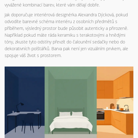
vyvážené kombinací barev, které vám dělají dobře.
Jak doporučuje interiérová designérka Alexandra Dýcková, pokud
odvodíte barevné schéma interiéru z osobních předmětů s
příběhem, výsledný prostor bude působit autenticky a přirozeně.
Například pokud máte ráda keramiku s terakotovými a hnědými
tóny, zkuste tyto odstíny převzít do čalounění sedačky nebo do
dekorativních polštářků. Barva pak není jen vizuálním prvkem, ale
spojuje váš život s prostorem.