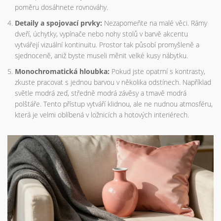
poměru dosáhnete rovnováhy.
Detaily a spojovací prvky:
Nezapomeňte na malé věci. Rámy
dveří, úchytky, vypínače nebo nohy stolů v barvě akcentu
vytvářejí vizuální kontinuitu. Prostor tak působí promyšleně a
sjednoceně, aniž byste museli měnit velké kusy nábytku.
Monochromatická hloubka:
Pokud jste opatrní s kontrasty,
zkuste pracovat s jednou barvou v několika odstínech. Například
světle modrá zeď, středně modrá závěsy a tmavě modrá
polštáře. Tento přístup vytváří klidnou, ale ne nudnou atmosféru,
která je velmi oblíbená v ložnicích a hotových interiérech.