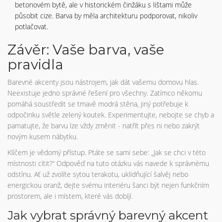
betonovém bytě, ale v historickém činžáku s lištami může
působit cize. Barva by měla architekturu podporovat, nikoliv
potlačovat.
Závěr: Vaše barva, vaše
pravidla
Barevné akcenty jsou nástrojem, jak dát vašemu domovu hlas.
Neexistuje jedno správné řešení pro všechny. Zatímco někomu
pomáhá soustředit se tmavě modrá stěna, jiný potřebuje k
odpočinku světle zelený koutek. Experimentujte, nebojte se chyb a
pamatujte, že barvu lze vždy změnit - natřít přes ni nebo zakrýt
novým kusem nábytku.
Klíčem je vědomý přístup. Ptáte se sami sebe: „Jak se chci v této
místnosti cítit?“ Odpověď na tuto otázku vás navede k správnému
odstínu. Ať už zvolíte sytou terakotu, uklidňující šalvěj nebo
energickou oranž, dejte svému interiéru šanci být nejen funkčním
prostorem, ale i místem, které vás dobíjí.
Jak vybrat správný barevný akcent