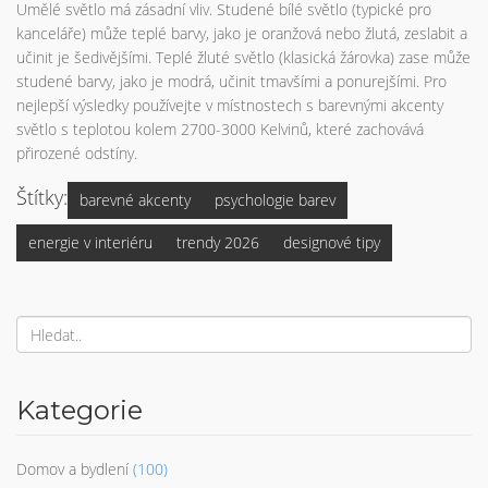
Umělé světlo má zásadní vliv. Studené bílé světlo (typické pro
kanceláře) může teplé barvy, jako je oranžová nebo žlutá, zeslabit a
učinit je šedivějšími. Teplé žluté světlo (klasická žárovka) zase může
studené barvy, jako je modrá, učinit tmavšími a ponurejšími. Pro
nejlepší výsledky používejte v místnostech s barevnými akcenty
světlo s teplotou kolem 2700-3000 Kelvinů, které zachovává
přirozené odstíny.
Štítky:
barevné akcenty
psychologie barev
energie v interiéru
trendy 2026
designové tipy
Kategorie
Domov a bydlení
(100)