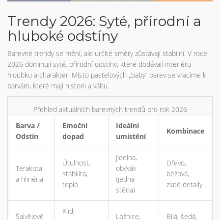
Trendy 2026: Syté, přírodní a
hluboké odstíny
Barevné trendy se mění, ale určité směry zůstávají stabilní. V roce
2026 dominují syté, přírodní odstíny, které dodávají interiéru
hloubku a charakter. Místo pastelových „baby“ barev se vracíme k
barvám, které mají historii a váhu.
Přehled aktuálních barevných trendů pro rok 2026
Barva /
Emoční
Ideální
Kombinace
Odstín
dopad
umístění
Jídelna,
Útulnost,
Dřevo,
Terakota
obývák
stabilita,
béžová,
a hliněná
(jedna
teplo
zlaté detaily
stěna)
Klid,
Šalvějově
Ložnice,
Bílá, šedá,