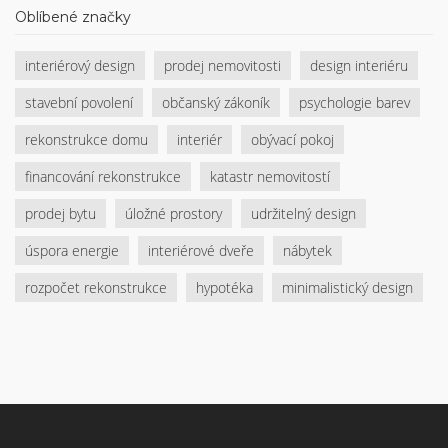
Oblíbené značky
interiérový design
prodej nemovitosti
design interiéru
stavební povolení
občanský zákoník
psychologie barev
rekonstrukce domu
interiér
obývací pokoj
financování rekonstrukce
katastr nemovitostí
prodej bytu
úložné prostory
udržitelný design
úspora energie
interiérové dveře
nábytek
rozpočet rekonstrukce
hypotéka
minimalistický design