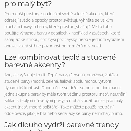
pro malý byt?
Pro menší prostory jsou ideální světlé a lesklé akcenty, které
odrážejí světlo a opticky prostor zvětšují. Vyhněte se velkým
plochám tmavých barev, které prostor „stlačují“. Místo toho
použijte výraznou barvu v detailech - například v závěsech, které
sahají až ke stropu, což zvýší pocit výšky, nebo v jednom výrazném
obraze, který strhne pozornost od rozměrů místnosti.
Lze kombinovat teplé a studené
barevné akcenty?
Ano, ale vyžaduje to cit. Teplé barvy (červená, oranžová, žlutá) a
studené barvy (modrá, zelená, fialová) spolu mohou vytvořit
dynamický kontrast. Doporučuje se držet se principu dominance:
jedna skupina barev by měla tvořit většinu prostoru (např. neutrální
základ s teplými dřevěnými prvky) a druhá sloužit pouze jako malý
akcent (např. modré polštáře). Také můžete použít neutrální
oddělovače, jako je bílá nebo šedá, aby se barvy nemíchaly přímo.
Jak dlouho vydrží barevné trendy