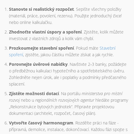
Stanovte si realistický rozpočet
. Sepište všechny položky
(materiál, práce, povolení, rezervu). Použijte jednoduchý
Excel
nebo online kalkulačku.
Zhodnoťte vlastní úspory a spoření
. Zjistěte, kolik můžete
investovat z vlastních zdrojů a kolik vám chybí.
Prozkoumejte stavební spoření
. Pokud máte
Stavební
spoření
, zjistěte, jakou částku můžete získat a jak rychle.
Porovnejte úvěrové nabídky
. Navštivte 2‑3 banky, požádejte
o předběžnou kalkulaci hypotečního a spotřebitelského úvěru.
Zohledněte nejen úrok, ale i poplatky a podmínky předčasného
splacení.
Zjistěte možnosti dotací
. Na portálu
ministerstva pro místní
rozvoj
nebo u
regionálních rozvojových agentur
hledáte programy
„Rekonstrukce bytových jednotek“. Připravte projektovou
dokumentaci (architekt, rozpočet, časový plán).
Vytvořte časový harmonogram
. Rozdělte práci na fáze -
přípravná, demolice, instalace, dokončovací. Každou fázi spojte s