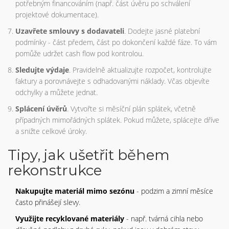
potřebným financováním (např. část úvěru po schválení
projektové dokumentace).
Uzavřete smlouvy s dodavateli
. Dodejte jasné platební
podmínky - část předem, část po dokončení každé fáze. To vám
pomůže udržet cash flow pod kontrolou.
Sledujte výdaje
. Pravidelně aktualizujte rozpočet, kontrolujte
faktury a porovnávejte s odhadovanými náklady. Včas objevíte
odchylky a můžete jednat.
Splácení úvěrů
. Vytvořte si měsíční plán splátek, včetně
případných mimořádných splátek. Pokud můžete, splácejte dříve
a snižte celkové úroky.
Tipy, jak ušetřit během
rekonstrukce
Nakupujte materiál mimo sezónu
- podzim a zimní měsíce
často přinášejí slevy.
Využijte recyklované materiály
- např. tvárná cihla nebo