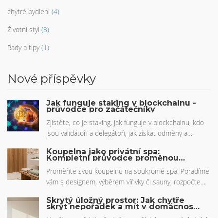
chytré bydlení
(4)
Životní styl
(3)
Rady a tipy
(1)
Nové příspěvky
Jak funguje staking v blockchainu -
průvodce pro začátečníky
Zjistěte, co je staking, jak funguje v blockchainu, kdo
jsou validátoři a delegátoři, jak získat odměny a
vyhnout se slashingu. Praktický průvodce pro
Koupelna jako privátní spa:
začátečníky.
Kompletní průvodce proměnou
interiéru
Proměňte svou koupelnu na soukromé spa. Poradíme
vám s designem, výběrem vířivky či sauny, rozpočtem
a technickými nároky pro dokonalou domácí relaxaci.
Skrytý úložný prostor: Jak chytře
skrýt nepořádek a mít v domácnosti
klid