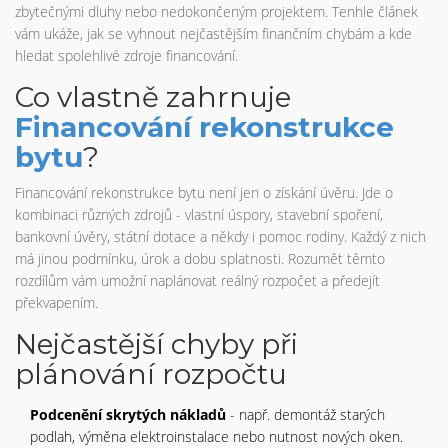
zbytečnými dluhy nebo nedokončeným projektem. Tenhle článek
vám ukáže, jak se vyhnout nejčastějším finančním chybám a kde
hledat spolehlivé zdroje financování.
Co vlastně zahrnuje
Financování rekonstrukce
bytu
?
Financování rekonstrukce bytu není jen o získání úvěru. Jde o
kombinaci různých zdrojů - vlastní úspory, stavební spoření,
bankovní úvěry, státní dotace a někdy i pomoc rodiny. Každý z nich
má jinou podmínku, úrok a dobu splatnosti. Rozumět těmto
rozdílům vám umožní naplánovat reálný rozpočet a předejít
překvapením.
Nejčastější chyby při
plánování rozpočtu
Podcenění skrytých nákladů
- např. demontáž starých
podlah, výměna elektroinstalace nebo nutnost nových oken.