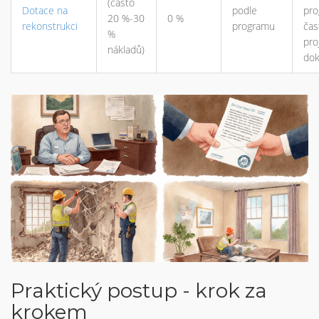
(často
Dotace na
podle
pro
20 %-30
0 %
rekonstrukci
programu
čas
%
pro
nákladů)
do
Praktický postup - krok za
krokem