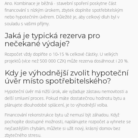
Ano. Kombinace je běžná - stavební spoření poskytne část
financování s nízkým úrokem, zbytek doplníte spotřebitelským
nebo hypotečním úvěrem. Důležité je, aby celkový dluh byl v
souladu s vašimi příjmy.
Jaká je typická rezerva pro
nečekané výdaje?
Rozpočet vždy doplňte o 10‑15 % celkové částky. U velkých
projektů (více než 500 000 CZK) může rezerva dosáhnout i 20 %.
Kdy je výhodnější zvolit hypoteční
úvěr místo spotřebitelského?
Hypoteční úvěr má nižší úrok, ale vyžaduje zástavu nemovitosti a
delší smluvní proces. Pokud máte dostatečnou hodnotu bytu a
plánujete dlouhodobé splácení, je to výhodnější volba.
Financování rekonstrukce bytu už nemusí být záhadou. Když
pochopíte dostupné možnosti, naplánujete rozpočet a vyhnete se
nejčastějším chybám, můžete si užít nový, krásný domov bez
zbytečného stresu.