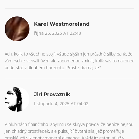
Karel Westmoreland
října 25, 2025 AT 22:48
Ach, kolik to všechno stojí! Všude slyším jen prázdné sliby bank, že
vám rychle schválí úvěr, ale zapomenou zmínit, kolik vás to nakonec
bude stát v dlouhém horizontu. Prostě drama, že?
Jiri Provaznik
listopadu 4, 2025 AT 04:02
V hlubinách finančního labyrintu se skrývá pravda, že peníze nejsou
jen chladný prostředek, ale pulsující životní síla, jež proměňuje
prasklé zdi v klenoty moderní elegence. Každý investor, ať už v