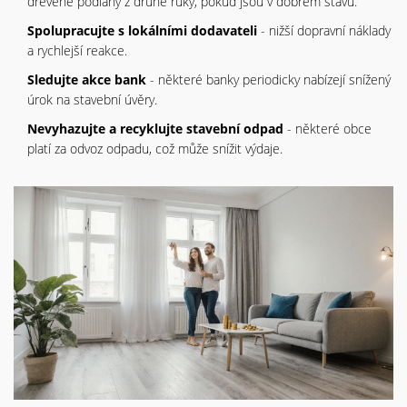
dřevěné podlahy z druhé ruky, pokud jsou v dobrém stavu.
Spolupracujte s lokálními dodavateli
- nižší dopravní náklady
a rychlejší reakce.
Sledujte akce bank
- některé banky periodicky nabízejí snížený
úrok na stavební úvěry.
Nevyhazujte a recyklujte stavební odpad
- některé obce
platí za odvoz odpadu, což může snížit výdaje.