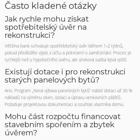
Často kladené otázky
Jak rychle mohu získat
spotřebitelský úvěr na
rekonstrukci?
Většina bank schvaluje spotřebitelský úvěr během 1‑2 týdnů,
pokud předložíte výpis z účtu a potvrzení o zaměstnání. Proces je
rychlejší než u hypotečního úvěru, ale úroková sazba bývá vyšší.
Existují dotace i pro rekonstrukci
starých panelových bytů?
Ano. Program „Nová výbava panelových bytů“ nabízí dotaci až 30 %
nákladů na výměnu oken, izolaci a úpravu venkovních plášťů.
Požaduje projektovou dokumentaci a souhlas vlastníka domu.
Mohu část rozpočtu financovat
stavebním spořením a zbytek
úvěrem?