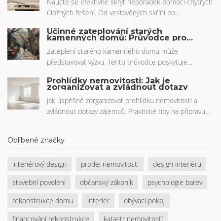
Naučte se efektivně skrýt nepořádek pomocí chytrých
úložných řešení. Od vestavěných skříní po
multifunkční nábytek - tipy pro uklizený a stylový
Účinné zateplování starých
domov.
kamenných domů: Průvodce pro
majitele
Zateplení starého kamenného domu může
představovat výzvu. Tento průvodce poskytuje
užitečné tipy a techniky pro efektivní izolaci, zachování
Prohlídky nemovitosti: Jak je
historické hodnoty a dosažení energetických úspor.
zorganizovat a zvládnout dotazy
Seznámíme vás s materiály vhodnými pro izolaci,
Jak úspěšně zorganizovat prohlídku nemovitosti a
metodami zateplování a doporučeními pro udržitelné
zvládnout dotazy zájemců. Praktické tipy na přípravu
vytápění. Zjistěte, jak zlepšit tepelný komfort vašeho
prostoru, komunikaci a právní aspekty pro prodej v ČR.
domova s ohledem na jeho unikátní charakter.
Oblíbené značky
interiérový design
prodej nemovitosti
design interiéru
stavební povolení
občanský zákoník
psychologie barev
rekonstrukce domu
interiér
obývací pokoj
financování rekonstrukce
katastr nemovitostí