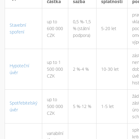
částka
sazba
splatnosti
po
pra
up to
0,5 %-1,5
vkl
Stavební
600 000
% (státní
5-20 let
pod
spoření
CZK
podpora)
om
výp
zás
up to 1
nem
Hypoteční
500 000
2 %-4 %
10-30 let
dob
úvěr
CZK
úvě
his
žád
up to
Spotřebitelský
zás
500 000
5 %-12 %
1-5 let
úvěr
úro
CZK
sch
spl
variabilní
krit