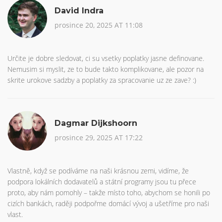
David Indra
prosince 20, 2025 AT 11:08
Určite je dobre sledovat, ci su vsetky poplatky jasne definovane.
Nemusim si myslit, ze to bude takto komplikovane, ale pozor na
skrite urokove sadzby a poplatky za spracovanie uz ze zave? :)
Dagmar Dijkshoorn
prosince 29, 2025 AT 17:22
Vlastně, když se podíváme na naši krásnou zemi, vidíme, že
podpora lokálních dodavatelů a státní programy jsou tu přece
proto, aby nám pomohly – takže místo toho, abychom se honili po
cizích bankách, raději podpořme domácí vývoj a ušetříme pro naši
vlast.