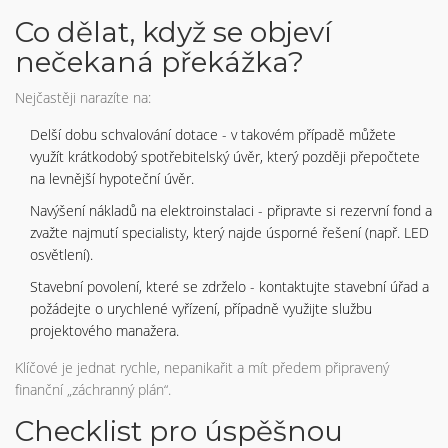
Co dělat, když se objeví
nečekaná překážka?
Nejčastěji narazíte na:
Delší dobu schvalování dotace - v takovém případě můžete
využít krátkodobý spotřebitelský úvěr, který později přepočtete
na levnější hypoteční úvěr.
Navýšení nákladů na elektroinstalaci - připravte si rezervní fond a
zvažte najmutí specialisty, který najde úsporné řešení (např. LED
osvětlení).
Stavební povolení, které se zdrželo - kontaktujte stavební úřad a
požádejte o urychlené vyřízení, případně využijte službu
projektového manažera.
Klíčové je jednat rychle, nepanikařit a mít předem připravený
finanční „záchranný plán“.
Checklist pro úspěšnou