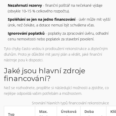
Nezahrnutí rezervy
- finanční polštář na nečekané výdaje
(obvykle 10‑15 % celkového rozpočtu).
Spoléhání se jen na jedno financování
- úvěr může mít vyšší
úrok, než čekáte, a dotace nemusí být schválena včas.
Ignorování poplatků
- poplatky za zpracování úvěru, odhadní
cenu nemovitosti nebo poplatek za stavební povolení.
Tyto chyby často vedou k prodloužení rekonstrukce a zbytečným
dluhům. Proto je důležité mít jasný plán a vědět, jaké finanční
nástroje jsou k dispozici.
Jaké jsou hlavní zdroje
financování?
Než se rozhodnete, projděte si následující možnosti a zjistěte, co
nejlépe odpovídá vašim potřebám a možnostem.
Srovnání hlavních typů financování rekonstrukce
Max.
Úroková
Doba
Klí
Typ