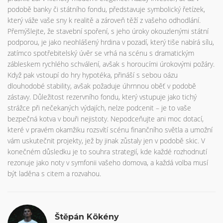
podobě banky či státního fondu, představuje symbolický řetízek,
který váže vaše sny k realitě a zároveň těží z vašeho odhodlání.
Přemýšlejte, že stavební spoření, s jeho úroky okouzlenými státní
podporou, je jako neohlášený hrdina v pozadí, který tiše nabírá sílu,
zatímco spotřebitelský úvěr se vrhá na scénu s dramatickým
zábleskem rychlého schválení, avšak s horoucími úrokovými požáry.
Když pak vstoupí do hry hypotéka, přináší s sebou oázu
dlouhodobé stability, avšak požaduje úhrnnou oběť v podobě
zástavy. Důležitost rezervního fondu, který vstupuje jako tichý
strážce při nečekaných výdajích, nelze podcenit – je to vaše
bezpečná kotva v bouři nejistoty. Nepodceňujte ani moc dotací,
které v pravém okamžiku rozsvítí scénu finančního světla a umožní
vám uskutečnit projekty, jež by jinak zůstaly jen v podobě skic. V
konečném důsledku je to souhra strategií, kde každé rozhodnutí
rezonuje jako noty v symfonii vašeho domova, a každá volba musí
být laděna s citem a rozvahou.
Štěpán Kökény