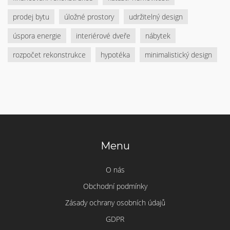
prodej bytu
úložné prostory
udržitelný design
úspora energie
interiérové dveře
nábytek
rozpočet rekonstrukce
hypotéka
minimalistický design
Menu
O nás
Obchodní podmínky
Zásady ochrany osobních údajů
GDPR