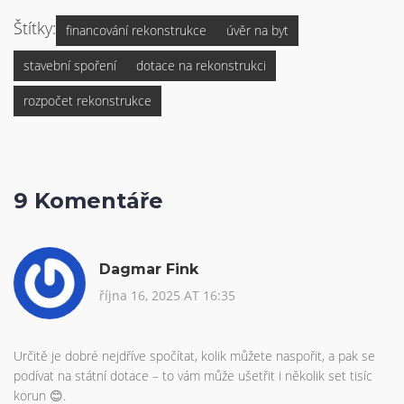
Štítky:
financování rekonstrukce
úvěr na byt
stavební spoření
dotace na rekonstrukci
rozpočet rekonstrukce
9 Komentáře
Dagmar Fink
října 16, 2025 AT 16:35
Určitě je dobré nejdříve spočítat, kolik můžete naspořit, a pak se
podívat na státní dotace – to vám může ušetřit i několik set tisíc
korun 😊.