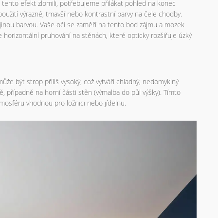
tento efekt zlomili, potřebujeme přilákat pohled na konec
použití výrazné, tmavší nebo kontrastní barvy na čele chodby.
 jinou barvou. Vaše oči se zaměří na tento bod zájmu a mozek
 horizontální pruhování na stěnách, které opticky rozšiřuje úzký
e být strop příliš vysoký, což vytváří chladný, nedomyklný
 případně na horní části stěn (výmalba do půl výšky). Tímto
tmosféru vhodnou pro ložnici nebo jídelnu.