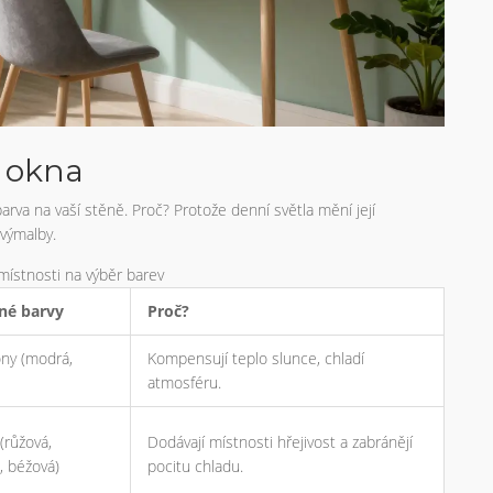
e okna
rva na vaší stěně. Proč? Protože denní světla mění její
 výmalby.
 místnosti na výběr barev
né barvy
Proč?
ny (modrá,
Kompensují teplo slunce, chladí
atmosféru.
(růžová,
Dodávají místnosti hřejivost a zabránějí
 béžová)
pocitu chladu.