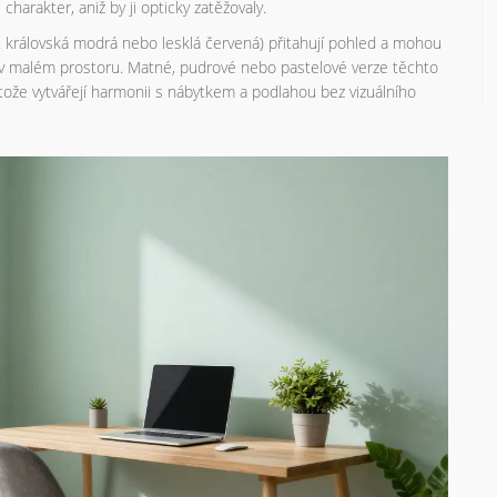
harakter, aniž by ji opticky zatěžovaly.
ř. královská modrá nebo lesklá červená) přitahují pohled a mohou
h v malém prostoru. Matné, pudrové nebo pastelové verze těchto
tože vytvářejí harmonii s nábytkem a podlahou bez vizuálního