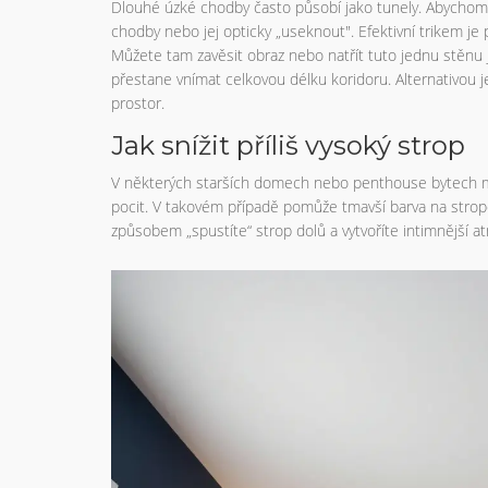
Dlouhé úzké chodby často působí jako tunely. Abychom 
chodby nebo jej opticky „useknout". Efektivní trikem je 
Můžete tam zavěsit obraz nebo natřít tuto jednu stěnu
přestane vnímat celkovou délku koridoru. Alternativou je
prostor.
Jak snížit příliš vysoký strop
V některých starších domech nebo penthouse bytech můž
pocit. V takovém případě pomůže tmavší barva na stropě,
způsobem „spustíte“ strop dolů a vytvoříte intimnější a