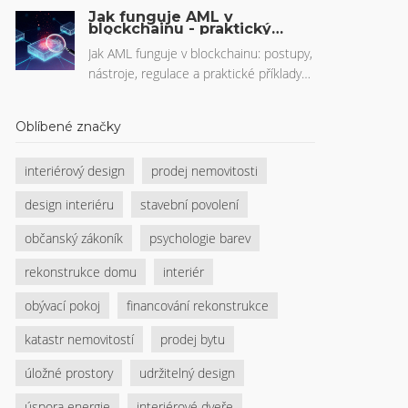
vytvořit intimitu a komfort, který
Jak funguje AML v
přesvědčí kupce, a proč investice do
blockchainu - praktický
průvodce
stagingu ložnice může zvýšit prodejní
Jak AML funguje v blockchainu: postupy,
cenu o až 7 %.
nástroje, regulace a praktické příklady
pro firmy i vývojáře.
Oblíbené značky
interiérový design
prodej nemovitosti
design interiéru
stavební povolení
občanský zákoník
psychologie barev
rekonstrukce domu
interiér
obývací pokoj
financování rekonstrukce
katastr nemovitostí
prodej bytu
úložné prostory
udržitelný design
úspora energie
interiérové dveře