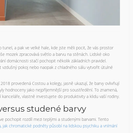
 tunel, a pak ve velké hale, kde jste měli pocit, že vás prostor
 vaše mozek zpracovává světlo a barvu na stěnách. Lidské oko
zování domácnosti stačí pochopit několik základních pravidel.
 vzdušný pokoj nebo naopak z chladného sálu vytvořit útulné
 2018 provedená Costou a kolegy, jasně ukazují, že barvy ovlivňují
byly hodnoceny jako nejpříjemnější pro soustředění. To znamená,
anceláře, vlastně investujete do produktivity a klidu vaší rodiny.
 versus studené barvy
e pochopit rozdíl mezi teplými a studenými barvami. Tento
á, jak chromatické podněty působí na lidskou psychiku a vnímání