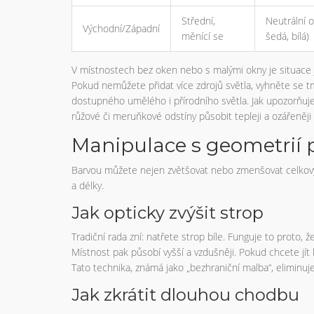
Střední,
Neutrální o
Východní/Západní
měnící se
šedá, bílá)
V místnostech bez oken nebo s malými okny je situace ješ
Pokud nemůžete přidat více zdrojů světla, vyhněte se tm
dostupného umělého i přírodního světla. Jak upozorňuje
růžové či meruňkové odstíny působit tepleji a ozářeněj
Manipulace s geometrií 
Barvou můžete nejen zvětšovat nebo zmenšovat celkový 
a délky.
Jak opticky zvýšit strop
Tradiční rada zní: natřete strop bíle. Funguje to proto, ž
Místnost pak působí vyšší a vzdušněji. Pokud chcete jít 
Tato technika, známá jako „bezhraniční malba“, eliminuje 
Jak zkrátit dlouhou chodbu