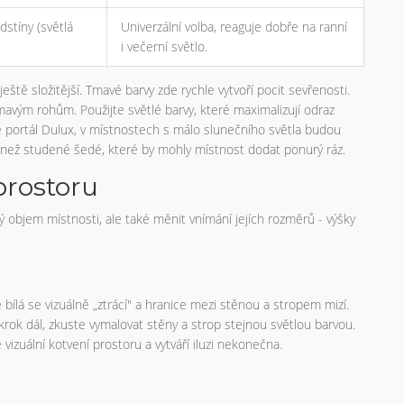
dstíny (světlá
Univerzální volba, reaguje dobře na ranní
i večerní světlo.
tě složitější. Tmavé barvy zde rychle vytvoří pocit sevřenosti.
avým rohům. Použijte světlé barvy, které maximalizují odraz
 portál Dulux, v místnostech s málo slunečního světla budou
i než studené šedé, které by mohly místnost dodat ponurý ráz.
prostoru
objem místnosti, ale také měnit vnímání jejích rozměrů - výšky
e bílá se vizuálně „ztrácí" a hranice mezi stěnou a stropem mizí.
krok dál, zkuste vymalovat stěny a strop stejnou světlou barvou.
vizuální kotvení prostoru a vytváří iluzi nekonečna.