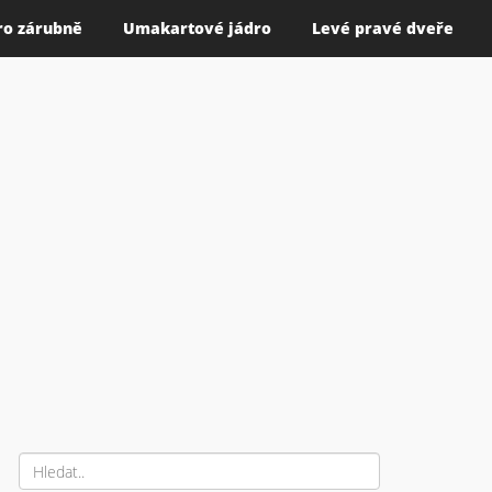
ro zárubně
Umakartové jádro
Levé pravé dveře