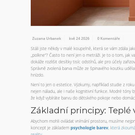
Zuzana Urbanek
kvě 24 2026
0 Komentáře
Stáli jste někdy v malé koupelně, která se vám zdála jako
„polkne“? Často to není jen o metráži. Je to o tom, jak
dokáže rozlišit desítky tisíc odstínů, ale pro účely zaři
Správně zvolená barva může ze špinavého koutku udělat
hnízdo.
Není to jen o estetice. Výzkumy, například studie z roku
nejen náladu, ale i naše kognitivní funkce. Modré tóny 
že když vybíráte barvu do dětského pokoje nebo domácí k
Základní principy: Teplé
Abychom mohli ovládat vnímání prostoru, musíme nejprv
koncept je základem
psychologie barev
, která zkoum
reality.