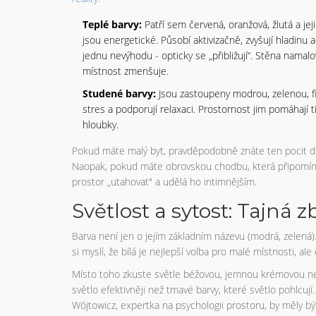
Teplé barvy:
Patří sem červená, oranžová, žlutá a je
jsou energetické. Působí aktivizačně, zvyšují hladinu 
jednu nevýhodu - opticky se „přibližují“. Stěna namal
místnost zmenšuje.
Studené barvy:
Jsou zastoupeny modrou, zelenou, fi
stres a podporují relaxaci. Prostornost jim pomáhají tí
hloubky.
Pokud máte malý byt, pravděpodobně znáte ten pocit d
Naopak, pokud máte obrovskou chodbu, která připomíná
prostor „utahovat" a udělá ho intimnějším.
Světlost a sytost: Tajná 
Barva není jen o jejím základním názevu (modrá, zelená). 
si myslí, že bílá je nejlepší volba pro malé místnosti, ale
Místo toho zkuste světle béžovou, jemnou krémovou neb
světlo efektivněji než tmavé barvy, které světlo pohlcuj
Wójtowicz, expertka na psychologii prostoru, by měly být 