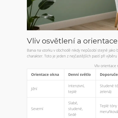
Vliv osvětlení a orientac
Barva na vzorku v obchodě nikdy nepůsobí stejně jako ba
charakter. Toto je jeden z nejčastějších pastí při výběru
Vliv orientace
Orientace okna
Denní světlo
Doporuče
Intenzivní,
Studené tó
Jižní
teplé
zelená)
Slabé,
Teplé tóny 
Severní
studené,
meruňková,
šedé