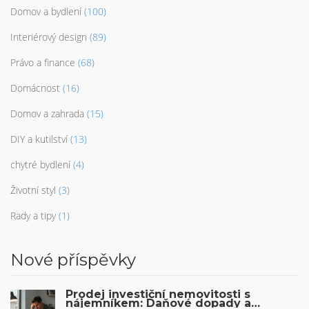
Domov a bydlení
(100)
Interiérový design
(89)
Právo a finance
(68)
Domácnost
(16)
Domov a zahrada
(15)
DIY a kutilství
(13)
chytré bydlení
(4)
Životní styl
(3)
Rady a tipy
(1)
Nové příspěvky
Prodej investiční nemovitosti s
nájemníkem: Daňové dopady a