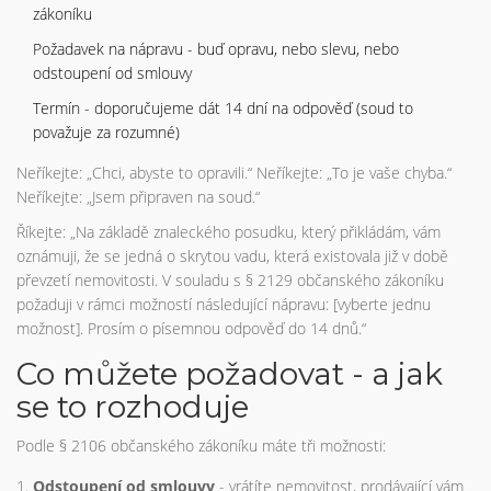
zákoníku
Požadavek na nápravu - buď opravu, nebo slevu, nebo
odstoupení od smlouvy
Termín - doporučujeme dát 14 dní na odpověď (soud to
považuje za rozumné)
Neříkejte: „Chci, abyste to opravili.“ Neříkejte: „To je vaše chyba.“
Neříkejte: „Jsem připraven na soud.“
Říkejte: „Na základě znaleckého posudku, který přikládám, vám
oznámuji, že se jedná o skrytou vadu, která existovala již v době
převzetí nemovitosti. V souladu s § 2129 občanského zákoníku
požaduji v rámci možností následující nápravu: [vyberte jednu
možnost]. Prosím o písemnou odpověď do 14 dnů.“
Co můžete požadovat - a jak
se to rozhoduje
Podle § 2106 občanského zákoníku máte tři možnosti:
Odstoupení od smlouvy
- vrátíte nemovitost, prodávající vám