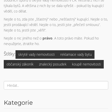
soudních sporů o skryté vady nemovitostí v ČR. Většina z nich se
týkala bytů. A většina z nich by se dala vyřešit - pokud by kupující
věděl, co dělat.
Nejde o to, zda jste „šťastný“ nebo „nešťastný“ kupující. Nejde o to,
jestli prodávající věděl. Nejde o to, jestli jste „přečetl smlouvu“.
Nejde o to, jestli jste „věřil“.
Nejde o nic jiného než o
právo
. A toto právo máte. Pokud ho
nevyužijete, ztratíte ho.
Štítky:
skryté vady nemovitosti
reklamace vady bytu
občanský zákoník
znalecký posudek
koupě nemovitosti
Kategorie