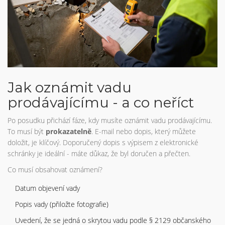
Jak oznámit vadu
prodávajícímu - a co neříct
Po posudku přichází fáze, kdy musíte oznámit vadu prodávajícímu.
To musí být
prokazatelně
. E-mail nebo dopis, který můžete
doložit, je klíčový. Doporučený dopis s výpisem z elektronické
schránky je ideální - máte důkaz, že byl doručen a přečten.
Co musí obsahovat oznámení?
Datum objevení vady
Popis vady (přiložte fotografie)
Uvedení, že se jedná o skrytou vadu podle § 2129 občanského