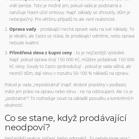
vrátí peníze. Toto je možné jen, pokud vada je podstatná a
narušuje hlavní účel smlouvy. Např. základy se zhroutily, dům je
nebezpečný. Pro většinu případů to ale není realistické.
Oprava vady
- prodávající nechá opravit vadu na své náklady. To
je ideální, ale často se stává, že prodávající odmítne, nebo oprava
nebude kvalitní.
Přiměřená sleva z kupní ceny
- to je nejčastější výsledek.
Např. pokud oprava stojí 150 000 Kč, můžete požadovat 150 000
Kč slevy. Soudy to často zjednodušují - pokud je vada vážná, ale
nezničí dům, dají slevu v rozsahu 50-100 % nákladů na opravu.
Pokud je vada „nepodstatná“ (např. drobné praskliny v podlaze),
máte jen právo na opravu nebo slevu - ne na odstoupení. Ale co je
„podstatné“? To rozhoduje soud na základě posudku a konkrétních
okolností.
Co se stane, když prodávající
neodpoví?
Nejčastější reakce: mlčení. Nebo odpověď: „To nebyla moje vina.“