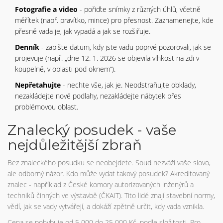
Fotografie a video
- pořiďte snímky z různých úhlů, včetně
měřítek (např. pravítko, mince) pro přesnost. Zaznamenejte, kde
přesně vada je, jak vypadá a jak se rozšiřuje.
Denník
- zapište datum, kdy jste vadu poprvé pozorovali, jak se
projevuje (např. „dne 12. 1. 2026 se objevila vlhkost na zdi v
koupelně, v oblasti pod oknem“).
Nepřetahujte
- nechte vše, jak je. Neodstraňujte obklady,
nezakládejte nové podlahy, nezakládejte nábytek přes
problémovou oblast.
Znalecký posudek - vaše
nejdůležitější zbraň
Bez znaleckého posudku se neobejdete. Soud nezváží vaše slovo,
ale odborný názor. Kdo může vydat takový posudek? Akreditovaný
znalec - například z České komory autorizovaných inženýrů a
techniků činných ve výstavbě (ČKAIT). Tito lidé znají stavební normy,
vědí, jak se vady vytvářejí, a dokáží zpětně určit, kdy vada vznikla.
Cena se pohybuje od 5 000 do 25 000 Kč, podle složitosti. Pro