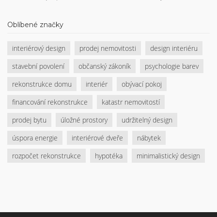
chytré organizace opticky zvětšit prostor a zvýšit jeho
hodnotu.
Oblíbené značky
interiérový design
prodej nemovitosti
design interiéru
stavební povolení
občanský zákoník
psychologie barev
rekonstrukce domu
interiér
obývací pokoj
financování rekonstrukce
katastr nemovitostí
prodej bytu
úložné prostory
udržitelný design
úspora energie
interiérové dveře
nábytek
rozpočet rekonstrukce
hypotéka
minimalistický design