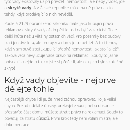
tyto vady existovaly už při převzetí nemovitosti, ale nebyly vidět, jde
o
skryté vady
. A v České republice máte na ně právo - a to i
tehdy, když prodávající o nich nevěděl.
Podle § 2129 občanského zákoníku máte jako kupující právo
reklamovat skryté vady až do pěti let od nabytí vlastnictví. To je
delší lhůta než u většiny ostatních věcí. Pro pozemky bez budovy
platí jen dvě leta, ale pro byty a domy je to pět let. A to i tehdy,
když v smlouvě stojí „kupující přebírá nemovitost, jak stojí a leží“.
Taková věta nevylučuje vaše právo na reklamaci. Soudy to jasně
potvrzují - nejde o to, co jste si přečetli, ale o to, co bylo skutečně
skryté.
Když vady objevíte - nejprve
dělejte tohle
Nejčastější chyba lidí je, že hned začnou opravovat. To je velká
chyba. Pokud uděláte úpravy, překryjete vadu, nebo dokonce
přestavíte část domu, můžete ztratit právo na reklamaci. Soudy to
považují za ztrátu důkazů. První krok tedy není volání mistra, ale
dokumentace.