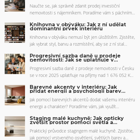
rizika v roce 2026
Naučte se, jak správně zdanit prodej investiční
nemovitosti s nájemníkem. Poradíme vám s páchním
výdajem, osvobozením § 12c a novými pravidly ISPOP v
Knihovna v obýváku: Jak z ní udělat
roce 2026.
dominantní prvek interiéru
Knihovna v obýváku nemusí být jen úložištěm. Zjistěte,
jak vybrat styl, barvu a rozmístění, aby se z ní stal
dominantní a elegantní prvek vašeho interiéru.
Progresivní sazba daně u prodeje
nemovitosti: Jak se uplatňuje v
Česku v roce 2025
Progresivní sazba daně z prodeje nemovitosti v Česku
se v roce 2025 uplatňuje na příjmy nad 1 676 052 Kč
ročně. Zjistěte, jak se vypočítává daň, kdy se
Barevné akcenty v interiéru: Jak
osvobodíte a jak se můžete daňově optimalizovat.
přidat energii a psychologii barev
využít k výhře
Jak pomocí barevných akcentů dodat vašemu interiéru
energii a charakter? Poradíme vám, jak využít
psychologii barev, trendy roku 2026 a praktické tipy
Staging malé kuchyně: Jak opticky
pro vytvoření harmonického a živého domova.
zvětšit prostor pomocí světla a
organizace
Praktický průvodce stagingem malé kuchyně. Zjistěte,
jak pomocí vrstveného osvětlení, světlých barev a