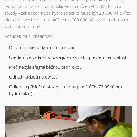
jednoduchou plíseň pod obkladem to může být 7 000 Kč, pro
závady v základech nebo hydroizolaci to může být 20 000 Kč a více.
Ale to je investice, která může stát 100 000 Kč a více - nebo vám
zaručí slevu z ceny.
Posudek musí obsahovat:
Detailní popis vady a jejího rozsahu
Uvedení, že vada existovala již v okamžiku převzetí nemovitosti
Proč nebyla zřejmá běžnou prohlídkou
Odhad nákladů na opravu
Odkaz na příslušné stavební normy (např. ČSN 73 0540 pro
hydroizolaci)