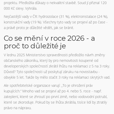
projektu. Předložila důkazy o nekvalitní stavbě. Soud jí přiznal 120
000 Kč slevy. Vyhrála.
Nejčastější vady v ČR: hydroizolace (31 %), elektroinstalace (24 %),
konstrukční vady (19 %). Všechny tyto vady se projeví až po čase -
a právě proto je důležité vědět, jak se bránit.
Co se mění v roce 2026 - a
proč to důležité je
V lednu 2025 Ministerstvo spravedlnosti předložilo návrh změny
občanského zákoníku, který by pro nemovitosti koupené od
developerských společností zkrátil lhůtu na reklamaci z 5 na 3 roky.
Důvod? Tyto společnosti už poskytují záruku na novostavbu -
obvykle 5 let. Takže by mělo stačit 3 roky na reklamaci skrytých vad.
Ale spotřebitelské organizace varují: „To je ohrožení práv
kupujících.“ Mnoho vad se projeví až po 4. nebo 5. roce - např.
zateplení, které se zhroutí po první zimě, nebo vodovodní potrubí,
které se zkoroduje. Pokud by se lhůta zkrátila, tisíce lidí by ztratily
právo na nápravu.