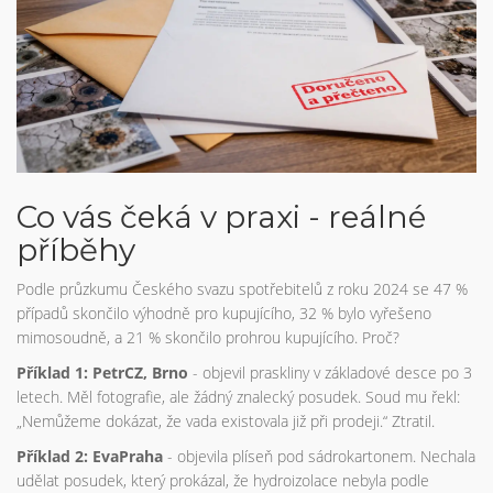
Co vás čeká v praxi - reálné
příběhy
Podle průzkumu Českého svazu spotřebitelů z roku 2024 se 47 %
případů skončilo výhodně pro kupujícího, 32 % bylo vyřešeno
mimosoudně, a 21 % skončilo prohrou kupujícího. Proč?
Příklad 1: PetrCZ, Brno
- objevil praskliny v základové desce po 3
letech. Měl fotografie, ale žádný znalecký posudek. Soud mu řekl:
„Nemůžeme dokázat, že vada existovala již při prodeji.“ Ztratil.
Příklad 2: EvaPraha
- objevila plíseň pod sádrokartonem. Nechala
udělat posudek, který prokázal, že hydroizolace nebyla podle