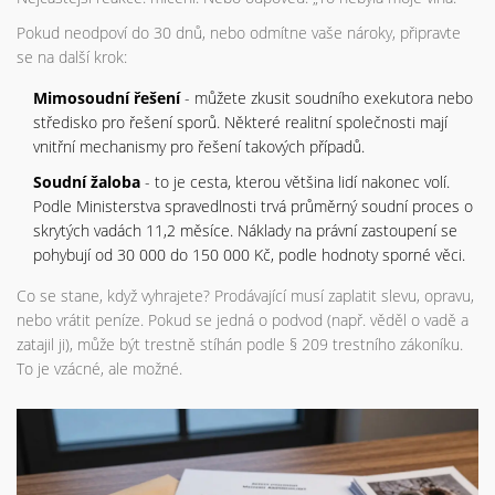
Pokud neodpoví do 30 dnů, nebo odmítne vaše nároky, připravte
se na další krok:
Mimosoudní řešení
- můžete zkusit soudního exekutora nebo
středisko pro řešení sporů. Některé realitní společnosti mají
vnitřní mechanismy pro řešení takových případů.
Soudní žaloba
- to je cesta, kterou většina lidí nakonec volí.
Podle Ministerstva spravedlnosti trvá průměrný soudní proces o
skrytých vadách 11,2 měsíce. Náklady na právní zastoupení se
pohybují od 30 000 do 150 000 Kč, podle hodnoty sporné věci.
Co se stane, když vyhrajete? Prodávající musí zaplatit slevu, opravu,
nebo vrátit peníze. Pokud se jedná o podvod (např. věděl o vadě a
zatajil ji), může být trestně stíhán podle § 209 trestního zákoníku.
To je vzácné, ale možné.