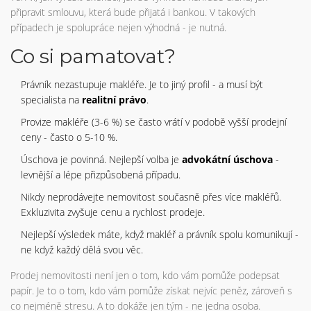
připravit smlouvu, která bude přijatá i bankou. V takových
případech je spolupráce nejen výhodná - je nutná.
Co si pamatovat?
Právník nezastupuje makléře. Je to jiný profil - a musí být
specialista na
realitní právo
.
Provize makléře (3-6 %) se často vrátí v podobě vyšší prodejní
ceny - často o 5-10 %.
Úschova je povinná. Nejlepší volba je
advokátní úschova
-
levnější a lépe přizpůsobená případu.
Nikdy neprodávejte nemovitost současně přes více makléřů.
Exkluzivita zvyšuje cenu a rychlost prodeje.
Nejlepší výsledek máte, když makléř a právník spolu komunikují -
ne když každý dělá svou věc.
Prodej nemovitosti není jen o tom, kdo vám pomůže podepsat
papír. Je to o tom, kdo vám pomůže získat nejvíc peněz, zároveň s
co nejméně stresu. A to dokáže jen tým - ne jedna osoba.