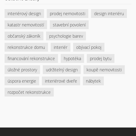
interiérový design
prodej nemovitosti
design interiéru
katastr nemovitostí
stavební povolení
občanský zákoník
psychologie barev
rekonstrukce domu
interiér
obývací pokoj
financování rekonstrukce
hypotéka
prodej bytu
úložné prostory
udržitelný design
koupě nemovitosti
úspora energie
interiérové dveře
nábytek
rozpočet rekonstrukce