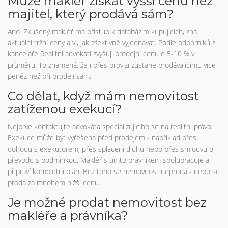
Může makléř získat vyšší cenu než
majitel, který prodává sám?
Ano. Zkušený makléř má přístup k databázím kupujících, zná
aktuální tržní ceny a ví, jak efektivně vyjednávat. Podle odborníků z
kanceláře Realitní advokáti zvyšují prodejní cenu o 5-10 % v
průměru. To znamená, že i přes provizi zůstane prodávajícímu více
peněz než při prodeji sám.
Co dělat, když mám nemovitost
zatíženou exekucí?
Nejprve kontaktujte advokáta specializujícího se na realitní právo.
Exekuce může být vyřešena před prodejem - například přes
dohodu s exekutorem, přes splacení dluhu nebo přes smlouvu o
převodu s podmínkou. Makléř s tímto právníkem spolupracuje a
připraví kompletní plán. Bez toho se nemovitost neprodá - nebo se
prodá za mnohem nižší cenu.
Je možné prodat nemovitost bez
makléře a právníka?