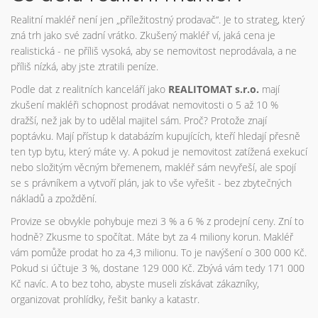
Realitní makléř není jen „příležitostný prodavač“. Je to strateg, který
zná trh jako své zadní vrátko. Zkušený makléř ví, jaká cena je
realistická - ne příliš vysoká, aby se nemovitost neprodávala, a ne
příliš nízká, aby jste ztratili peníze.
Podle dat z realitních kanceláří jako
REALITOMAT s.r.o.
mají
zkušení makléři schopnost prodávat nemovitosti o 5 až 10 %
dražší, než jak by to udělal majitel sám. Proč? Protože znají
poptávku. Mají přístup k databázím kupujících, kteří hledají přesně
ten typ bytu, který máte vy. A pokud je nemovitost zatížená exekucí
nebo složitým věcným břemenem, makléř sám nevyřeší, ale spojí
se s právníkem a vytvoří plán, jak to vše vyřešit - bez zbytečných
nákladů a zpoždění.
Provize se obvykle pohybuje mezi 3 % a 6 % z prodejní ceny. Zní to
hodně? Zkusme to spočítat. Máte byt za 4 miliony korun. Makléř
vám pomůže prodat ho za 4,3 milionu. To je navýšení o 300 000 Kč.
Pokud si účtuje 3 %, dostane 129 000 Kč. Zbývá vám tedy 171 000
Kč navíc. A to bez toho, abyste museli získávat zákazníky,
organizovat prohlídky, řešit banky a katastr.