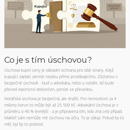
Co je s tím úschovou?
Úschova kupní ceny je základní ochrana pro obě strany. Když
kupující zaplatí, peníze nejdou přímo prodávajícímu. Zůstanou v
bezpečné úschově - buď u advokáta, nebo u notáře. Až bude
převod vlastnictví dokončen, peníze se převedou.
Notářská úschova je bezpečná, ale dražší. Pro nemovitost za 4
miliony korun to může být až 25 500 Kč. Advokátní úschova je v
průměru o 40 % levnější - a je připravena tím, kdo zná celý případ.
Makléř sám nemůže mít úschovu na účtu. To je zákaz. Pokud by to
měl, byl by to podvod.