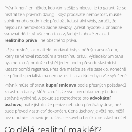
Právník není jen někdo, kdo vám sešije smlouvu. Je to garant, že se
neztratíte v právních džungli. Když prodáváte nemovitost, musíte
splnit mnoho podmínek: předložit katastrální výpis, zaručit, že
nejsou na nemovitosti žádné závazky, vyřešit hypotéku, případně
vyrovnat dědictví. Všechno toto vyžaduje hluboké znalosti
realitního práva
- ne obecného práva.
Už jsem viděl, jak majitelé prodávali byty s běžným advokátem,
který se věnoval rozvodům a trestnímu právu. Výsledek? Smlouva
byla neplatná, protože chyběl jeden bod o převodu vlastnictví.
Katastr odmítl registraci. Přes dva měsíce se vše zaseklo. Konečně
se připojil specialista na nemovitosti - a za týden bylo vše vyřešené.
Právník může připravit
kupní smlouvu
podle přesných požadavků
katastru a banky. Může zaručit, že všechny dokumenty budou
správně vyplněné. A pokud se rozhodnete pro
advokátní
úschovu
, máte jistotu, že peníze nebudou předávány dříve, než
bude převod vlastnictví dokončen. Cena úschovy je většinou nižší
než u notáře - a navíc je to část celkového balíčku, ne zvláštní účet.
Co dělá realitní makléř?