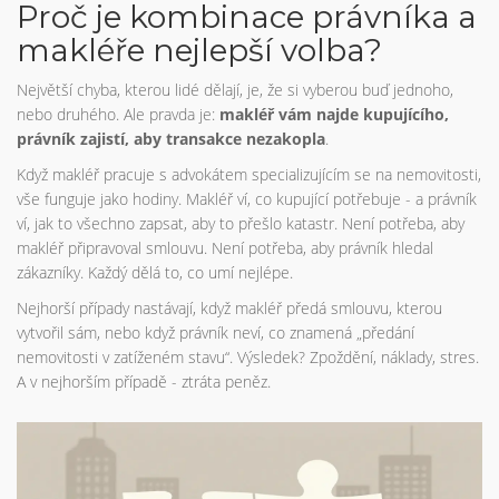
Proč je kombinace právníka a
makléře nejlepší volba?
Největší chyba, kterou lidé dělají, je, že si vyberou buď jednoho,
nebo druhého. Ale pravda je:
makléř vám najde kupujícího,
právník zajistí, aby transakce nezakopla
.
Když makléř pracuje s advokátem specializujícím se na nemovitosti,
vše funguje jako hodiny. Makléř ví, co kupující potřebuje - a právník
ví, jak to všechno zapsat, aby to přešlo katastr. Není potřeba, aby
makléř připravoval smlouvu. Není potřeba, aby právník hledal
zákazníky. Každý dělá to, co umí nejlépe.
Nejhorší případy nastávají, když makléř předá smlouvu, kterou
vytvořil sám, nebo když právník neví, co znamená „předání
nemovitosti v zatíženém stavu“. Výsledek? Zpoždění, náklady, stres.
A v nejhorším případě - ztráta peněz.