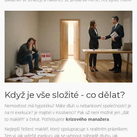
Když je vše složité - co dělat?
Nemovitost má hypotéku? Máte dluh u nebankovní společnosti? Je
na ní exekuce? Je majitel v insolvenci? Pak už není možné jen „dát
to makléři“ a čekat. Potřebujete
krizového manažera
.
Nejlepší řešení: makléř, který spolupracuje s realitním právníkem.
Ten ví, jak vyřešit exekuci, jak se vyhnout náhradě dluhu, jak