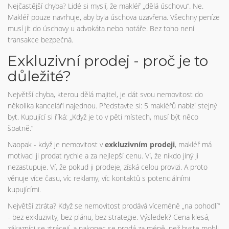
Nejčastější chyba? Lidé si myslí, že makléř „dělá úschovu“. Ne.
Makléř pouze navrhuje, aby byla úschova uzavřena. Všechny peníze
musí jít do úschovy u advokáta nebo notáře. Bez toho není
transakce bezpečná.
Exkluzivní prodej - proč je to
důležité?
Největší chyba, kterou dělá majitel, je dát svou nemovitost do
několika kanceláří najednou. Představte si: 5 makléřů nabízí stejný
byt. Kupující si říká: „Když je to v pěti místech, musí být něco
špatně.“
Naopak - když je nemovitost v
exkluzivním prodeji
, makléř má
motivaci ji prodat rychle a za nejlepší cenu. Ví, že nikdo jiný ji
nezastupuje. Ví, že pokud ji prodeje, získá celou provizi. A proto
věnuje více času, víc reklamy, víc kontaktů s potenciálními
kupujícími.
Největší ztráta? Když se nemovitost prodává víceméně „na pohodlí“
- bez exkluzivity, bez plánu, bez strategie. Výsledek? Cena klesá,
zákazníci se ztrácejí, a nakonec se prodá za méně, než byste mohli.