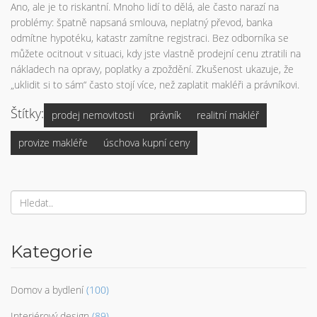
Ano, ale je to riskantní. Mnoho lidí to dělá, ale často narazí na
problémy: špatně napsaná smlouva, neplatný převod, banka
odmítne hypotéku, katastr zamítne registraci. Bez odborníka se
můžete ocitnout v situaci, kdy jste vlastně prodejní cenu ztratili na
nákladech na opravy, poplatky a zpoždění. Zkušenost ukazuje, že
„uklidit si to sám“ často stojí více, než zaplatit makléři a právníkovi.
Štítky:
prodej nemovitosti
právník
realitní makléř
provize makléře
úschova kupní ceny
Kategorie
Domov a bydlení
(100)
Interiérový design
(89)