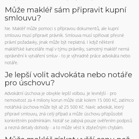
Může makléř sám připravit kupní
smlouvu?
Ne. Makléř může pomoci s přípravou dokumentů, ale kupní
smlouvu musí připravit právník. Smlouva musí splňovat přesné
právní požadavky, jinak může být neplatná. I když některé
makléřské kanceláře mají v týmu právníky, samotný makléř nemá
oprávnění k vytváření smluv - to je výhradně práce advokáta nebo
notáře.
Je lepší volit advokáta nebo notáře
pro úschovu?
Advokátní úschova je obvykle lepší volbou. Je levnější - pro
nemovitost za 4 miliony korun může stát kolem 15 000 Kč, zatímco
notářská úschova může být až 25 500 Kč. Navíc advokát, který
připravil smlouvu, zná celý případ a může úschovu přizpůsobit
konkrétním podmínkám. Notář se zabývá pouze ověřením podpisů
a nezná detaily dohody - a to může vést k zbytečným chybám.