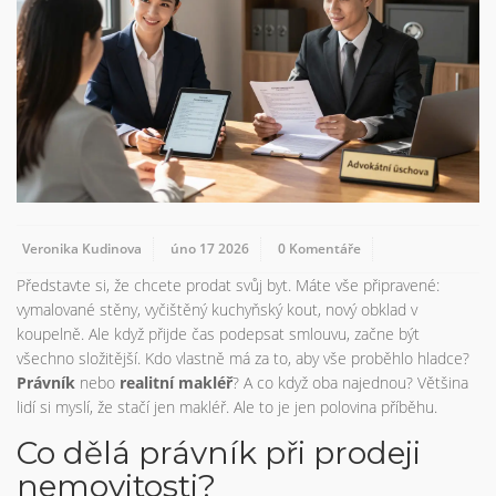
Veronika Kudinova
úno 17 2026
0 Komentáře
Představte si, že chcete prodat svůj byt. Máte vše připravené:
vymalované stěny, vyčištěný kuchyňský kout, nový obklad v
koupelně. Ale když přijde čas podepsat smlouvu, začne být
všechno složitější. Kdo vlastně má za to, aby vše proběhlo hladce?
Právník
nebo
realitní makléř
? A co když oba najednou? Většina
lidí si myslí, že stačí jen makléř. Ale to je jen polovina příběhu.
Co dělá právník při prodeji
nemovitosti?