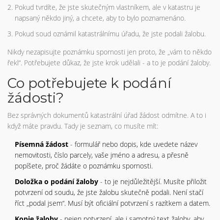
Pokud tvrdíte, že jste skutečným vlastníkem, ale v katastru je
napsaný někdo jiný, a chcete, aby to bylo poznamenáno.
Pokud soud oznámil katastrálnímu úřadu, že jste podali žalobu.
Nikdy nezapisujte poznámku spornosti jen proto, že „vám to někdo
řekl“. Potřebujete důkaz, že jste krok udělali - a to je podání žaloby.
Co potřebujete k podání
žádosti?
Bez správných dokumentů katastrální úřad žádost odmítne. A to i
když máte pravdu. Tady je seznam, co musíte mít:
Písemná žádost
- formulář nebo dopis, kde uvedete název
nemovitosti, číslo parcely, vaše jméno a adresu, a přesně
popíšete, proč žádáte o poznámku spornosti.
Doložka o podání žaloby
- to je nejdůležitější. Musíte přiložit
potvrzení od soudu, že jste žalobu skutečně podali. Není stačí
říct „podal jsem“. Musí být oficiální potvrzení s razítkem a datem.
Kopie žaloby
- nejen potvrzení, ale i samotný text žaloby, aby