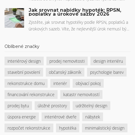
stropu a zvolit správný nábytek pro maximální komfort.
Jak srovnat nabídky hypoték: RPSN,
poplatky a úrokové sazby 2026
Zjistěte, jak srovnat hypotéky podle RPSN, poplatků a
úrokových sazeb. Víte, že nejlevnější úrok nemusí být
nejlevnější celkově? Víte, jak vám mohou skryté
poplatky stát 250 000 Kč? Všechno, co potřebujete
Oblíbené značky
vědět v roce 2026.
interiérový design
prodej nemovitosti
design interiéru
stavební povolení
občanský zákoník
psychologie barev
rekonstrukce domu
interiér
obývací pokoj
financování rekonstrukce
katastr nemovitostí
prodej bytu
úložné prostory
udržitelný design
úspora energie
interiérové dveře
nábytek
rozpočet rekonstrukce
hypotéka
minimalistický design