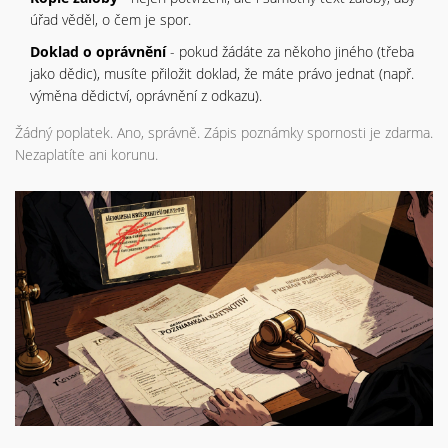
úřad věděl, o čem je spor.
Doklad o oprávnění
- pokud žádáte za někoho jiného (třeba
jako dědic), musíte přiložit doklad, že máte právo jednat (např.
výměna dědictví, oprávnění z odkazu).
Žádný poplatek. Ano, správně. Zápis poznámky spornosti je zdarma.
Nezaplatíte ani korunu.