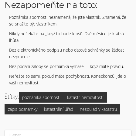
Nezapomeňte na toto:
Poznámka spornosti neznamená, že jste vlastník. Znamená, že
se snažíte být vlastníkem.
Nikdy nečekáte na „když to bude lepší“. Dvě měsíce je krátká
lhůta.
Bez elektronického podpisu nebo datové schránky se žádost
nezpracuje.
Bez podání žaloby se poznámka vymaže - i když máte pravdu.
Neřešte to sami, pokud máte pochybnosti. Koneckonců, jde o
vaši nemovitost.
Štítky:
poznámka spornosti
katastr nemovitostí
zápis poznámky
katastrální úřad
nesoulad v katastru