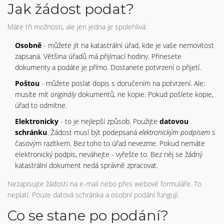
Jak žádost podat?
Máte tři možnosti, ale jen jedna je spolehlivá:
Osobně
- můžete jít na katastrální úřad, kde je vaše nemovitost
zapsaná. Většina úřadů má přijímací hodiny. Přinesete
dokumenty a podáte je přímo. Dostanete potvrzení o přijetí.
Poštou
- můžete poslat dopis s doručením na potvrzení. Ale:
musíte mít
originály
dokumentů, ne kopie. Pokud pošlete kopie,
úřad to odmítne.
Elektronicky
- to je nejlepší způsob. Použijte
datovou
schránku
. Žádost musí být podepsaná
elektronickým podpisem
s
časovým razítkem. Bez toho to úřad nevezme. Pokud nemáte
elektronický podpis, neváhejte - vyřešte to. Bez něj se žádný
katastrální dokument nedá správně zpracovat.
Nezapisujte žádosti na e-mail nebo přes webové formuláře. To
neplatí. Pouze datová schránka a osobní podání fungují.
Co se stane po podání?