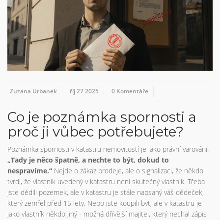
Zuzana Urbanek
říj 27 2025
0 Komentáře
Co je poznámka spornosti a
proč ji vůbec potřebujete?
Poznámka spornosti v katastru nemovitostí je jako právní varování:
„Tady je něco špatně, a nechte to být, dokud to
nespravíme.“
Nejde o zákaz prodeje, ale o signalizaci, že někdo
tvrdí, že vlastník uvedený v katastru není skutečný vlastník. Třeba
jste dědili pozemek, ale v katastru je stále napsaný váš dědeček,
který zemřel před 15 lety. Nebo jste koupili byt, ale v katastru je
jako vlastník někdo jiný - možná dřívější majitel, který nechal zápis