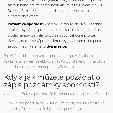
zastavit nebo převzít nemovitost. Ale: musíte ji podat
spolu
s
žalobou. Pokud žalobu nepodáte hned, poznámka se
automaticky vymaže.
Poznámka spornosti
- neblokuje zápisy, ale říká: „Všechny
nové zápisy působí proti tomuto zápisu.“ Tedy: někdo může
prodat nemovitost, ale pokud se soud rozhodne pro vás,
všechny tyto nové zápisy zaniknou. Výhoda? Nemusíte podat
žalobu hned. Máte na to
dva měsíce
.
Pro většinu lidí je poznámka spornosti ta správná volba. Je
flexibilnější, levnější a neblokuje trh. Pokud jste jenom v nejistotě,
ale nechcete zastavit prodej, je to váš nástroj.
Kdy a jak můžete požádat o
zápis poznámky spornosti?
Zákon umožňuje zapsat poznámku spornosti jen v třech případech:
Pokud jste podali žalobu k soudu, že nějaký zápis v katastru je
neplatný (třeba proto, že byl podpis podvržený).