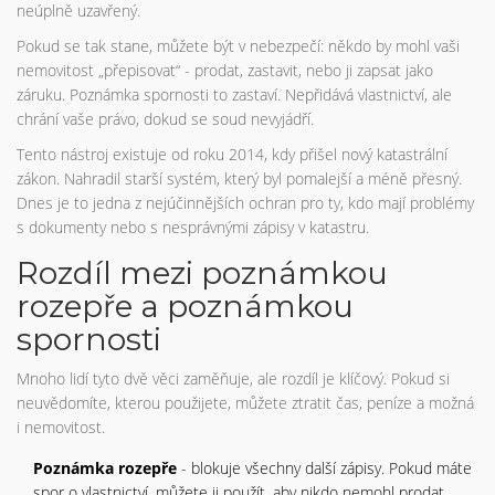
neúplně uzavřený.
Pokud se tak stane, můžete být v nebezpečí: někdo by mohl vaši
nemovitost „přepisovat“ - prodat, zastavit, nebo ji zapsat jako
záruku. Poznámka spornosti to zastaví. Nepřidává vlastnictví, ale
chrání vaše právo, dokud se soud nevyjádří.
Tento nástroj existuje od roku 2014, kdy přišel nový katastrální
zákon. Nahradil starší systém, který byl pomalejší a méně přesný.
Dnes je to jedna z nejúčinnějších ochran pro ty, kdo mají problémy
s dokumenty nebo s nesprávnými zápisy v katastru.
Rozdíl mezi poznámkou
rozepře a poznámkou
spornosti
Mnoho lidí tyto dvě věci zaměňuje, ale rozdíl je klíčový. Pokud si
neuvědomíte, kterou použijete, můžete ztratit čas, peníze a možná
i nemovitost.
Poznámka rozepře
- blokuje všechny další zápisy. Pokud máte
spor o vlastnictví, můžete ji použít, aby nikdo nemohl prodat,