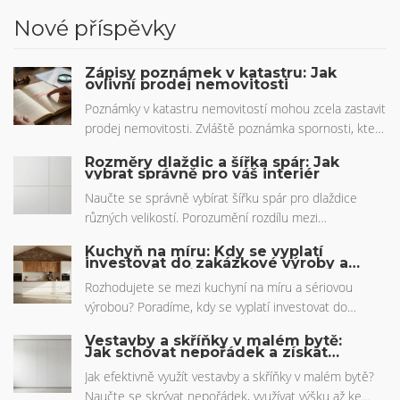
Nové příspěvky
Zápisy poznámek v katastru: Jak
ovlivní prodej nemovitosti
Poznámky v katastru nemovitostí mohou zcela zastavit
prodej nemovitosti. Zvláště poznámka spornosti, která
signalizuje právní spor o vlastnictví. Zjistěte, jak
Rozměry dlaždic a šířka spár: Jak
ovlivňuje transakce a co dělat, když ji máte.
vybrat správně pro váš interiér
Naučte se správně vybírat šířku spár pro dlaždice
různých velikostí. Porozumění rozdílu mezi
rektifikovanými a nerektifikovanými dlaždicemi a
Kuchyň na míru: Kdy se vyplatí
dodržení dilatačních norem zajistí dlouhověkost a
investovat do zakázkové výroby a
kdy zvolit sériovou kuchyni
estetiku vašich obkladů.
Rozhodujete se mezi kuchyní na míru a sériovou
výrobou? Poradíme, kdy se vyplatí investovat do
zakázkové výroby, jaké jsou reálné ceny v roce 2026 a
Vestavby a skříňky v malém bytě:
na co si dát pozor při výběru truhláře.
Jak schovat nepořádek a získat
prostor
Jak efektivně využít vestavby a skříňky v malém bytě?
Naučte se skrývat nepořádek, využívat výšku až ke