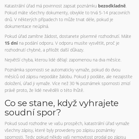
Katastrální úřad má povinnost zapsat poznámku
bezodkladně
.
Pokud máte všechny dokumenty, obvykle to trvá 5-14 pracovních
dnů. V některých případech to může trvat déle, pokud je
dokumentace neúplná.
Pokud úřad zamítne žádost, dostanete písemné rozhodnutí. Máte
15 dní
na podání odporu. V odporu musíte vysvětlit, proč je
rozhodnutí chybné, a přiložit další důkazy.
Největší chyba, kterou lidé dělají: zapomenou na dva měsíce.
Poznámka spornosti se automaticky vymaže, pokud do dvou
měsíců od zápisu nepodáte žalobu. Pokud ji podáte, ale nezajistíte
doložení, úřad ji vymaže. Více než 30 % poznámek spornosti zmizí
právě proto, že lidé nevěděli o této lhůtě.
Co se stane, když vyhrajete
soudní spor?
Pokud soud rozhodne ve vašu prospěch, katastrální úřad vymaže
všechny zápisy, které byly provedeny po zápisu poznámky
spornosti. Tedy: pokud někdo vaši nemovitost prodal po zápisu