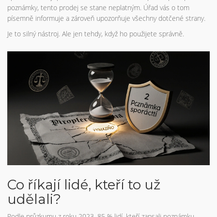
poznámky, tento prodej se stane neplatným. Úřad vás o tom
písemně informuje a zároveň upozorňuje všechny dotčené strany.
Je to silný nástroj. Ale jen tehdy, když ho použijete správně.
Co říkají lidé, kteří to už
udělali?
Podle průzkumu z roku 2023, 85 % lidí, kteří zapsali poznámku