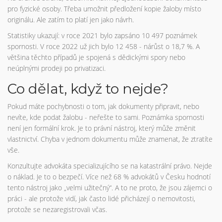
pro fyzické osoby. Třeba umožnit předložení kopie žaloby místo
originálu. Ale zatím to platí jen jako návrh.
Statistiky ukazují: v roce 2021 bylo zapsáno 10 497 poznámek
spornosti. V roce 2022 už jich bylo 12 458 - nárůst o 18,7 %. A
většina těchto případů je spojená s dědickými spory nebo
neúplnými prodeji po privatizaci.
Co dělat, když to nejde?
Pokud máte pochybnosti o tom, jak dokumenty připravit, nebo
nevíte, kde podat žalobu - neřešte to sami. Poznámka spornosti
není jen formální krok. Je to právní nástroj, který může změnit
vlastnictví. Chyba v jednom dokumentu může znamenat, že ztratíte
vše.
Konzultujte advokáta specializujícího se na katastrální právo. Nejde
o náklad. Je to o bezpečí. Více než 68 % advokátů v Česku hodnotí
tento nástroj jako „velmi užitečný“. A to ne proto, že jsou zájemci o
práci - ale protože vidí, jak často lidé přicházejí o nemovitosti,
protože se nezaregistrovali včas.