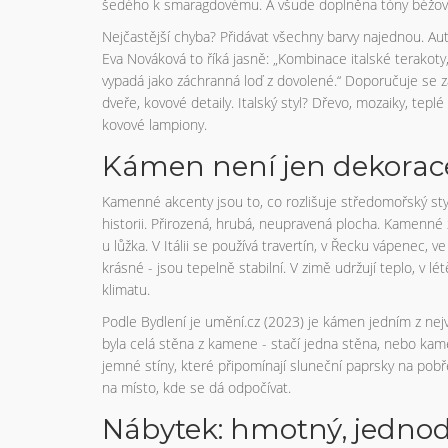
šedého k smaragdovému. A všude doplněna tóny béžové a
Nejčastější chyba? Přidávat všechny barvy najednou. Au
Eva Nováková to říká jasně: „Kombinace italské terakot
vypadá jako záchranná loď z dovolené.“ Doporučuje se za
dveře, kovové detaily. Italský styl? Dřevo, mozaiky, tepl
kovové lampiony.
Kámen není jen dekorace 
Kamenné akcenty jsou to, co rozlišuje středomořský sty
historii. Přirozená, hrubá, neupravená plocha. Kamenné 
u lůžka. V Itálii se používá travertín, v Řecku vápenec, 
krásné - jsou tepelně stabilní. V zimě udržují teplo, v 
klimatu.
Podle Bydlení je umění.cz (2023) je kámen jedním z nejv
byla celá stěna z kamene - stačí jedna stěna, nebo kamen
jemné stíny, které připomínají sluneční paprsky na pobř
na místo, kde se dá odpočívat.
Nábytek: hmotný, jednod