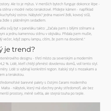
rostory. Ale to je mýtus. V menších bytech funguje dokonce lépe -
dna stěna v modré nebo terakotové. Přidejte kámen - například
hyňský ostrov. Nábytek? Jedna masivní židli, kovový stůl,
na židle s plátněným sedadlem.
ěla svůj byt v paneláku takto: „Začala jsem s bílými stěnami a
hyni a jednu kamennou stěnu v obýváku. Přidala jsem mušle,
ý večer, když zapnu lampu, cítím, že jsem na dovolené.“
ý je trend?
interiérového designu - třetí místo za severským a moderním
2 %. Lidé, kteří chtějí přenést dovolenou domů, volí tento styl.
ry. Lidé si vybírají konkrétní region. Italský styl s mozaikami a
vem a terakotou.
í středomořské barevné palety s čistými čarami moderního
i Malta - nábytek, který má všechny prvky středomoří, ale bez
enší prostory, méně světla, ale stejná touha po teple.