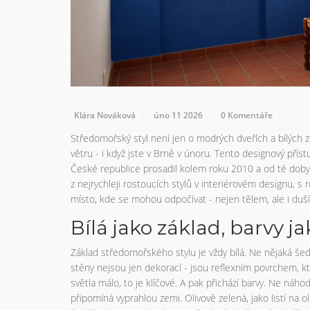
Klára Nováková
úno 11 2026
0 Komentáře
Středomořský styl není jen o modrých dveřích a bílých zde
větru - i když jste v Brně v únoru. Tento designový příst
České republice prosadil kolem roku 2010 a od té doby 
z nejrychleji rostoucích stylů v interiérovém designu, s
místo, kde se mohou odpočívat - nejen tělem, ale i duší
Bílá jako základ, barvy ja
Základ středomořského stylu je vždy bílá. Ne nějaká šedi
stěny nejsou jen dekorací - jsou reflexním povrchem, kt
světla málo, to je klíčové. A pak přichází barvy. Ne náh
připomíná vyprahlou zemi. Olivově zelená, jako listí na