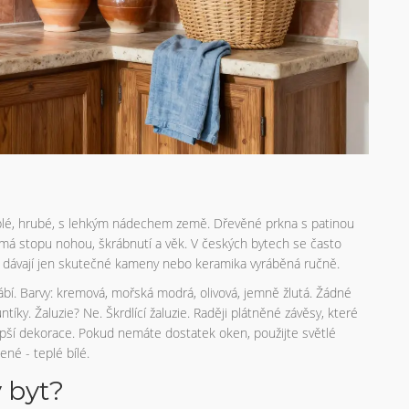
 teplé, hrubé, s lehkým nádechem země. Dřevěné prkna s patinou
rá má stopu nohou, škrábnutí a věk. V českých bytech se často
fekt dávají jen skutečné kameny nebo keramika vyráběná ručně.
dvábí. Barvy: kremová, mořská modrá, olivová, jemně žlutá. Žádné
ky. Žaluzie? Ne. Škrdlící žaluzie. Raději plátněné závěsy, které
lepší dekorace. Pokud nemáte dostatek oken, použijte světlé
ené - teplé bílé.
 byt?