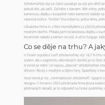
Středomořský styl se často považuje za styl pro větší p
pokud víte, jak začít. Začněte s barvami. Bílé stěny, je
kamennou dlažbu v koupelně nebo kamenný nádobí na kuc
ratanová košice. Textilie? Dva koberce, jedna deka, jed
Uživatelka Petra H. z fóra HomeBydleni.cz (2023) přestav
modrými dveřmi. Přidala jsem terakotovou dlažbu v kuc
keramické nádobí a kámen na stůl. A už to funguje. Každ
Co se děje na trhu? A jak
V České republice tvoří středomořský styl 18,7 % trhu 
stylem. Ale v segmentu víkendových domků je to číslo 34,
A trend se mění. Už nejsou „obecné“ středomořské interié
dřevem. Řecký s modrými a bílými tóny. Španělský s ko
Nový trend je tzv. „minimalistické středomoří“. Spojen
designu. V červenci 2023 představila firma Jitona kolekc
přehnaných detailů. Je to odpověď na české podmínky: m