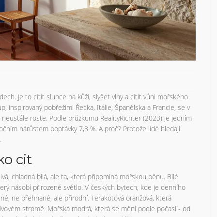
ch. Je to cítit slunce na kůži, slyšet vlny a cítit vůni mořského
up, inspirovaný pobřežími Řecka, Itálie, Španělska a Francie, se v
neustále roste. Podle průzkumu RealityRichter (2023) je jedním
 ročním nárůstem poptávky 7,3 %. A proč? Protože lidé hledají
.
ko cit
vá, chladná bílá, ale ta, která připomíná mořskou pěnu. Bílé
erý násobí přirozené světlo. V českých bytech, kde je denního
odné, ne přehnané, ale přírodní. Terakotová oranžová, která
 olivovém stromě. Mořská modrá, která se mění podle počasí - od