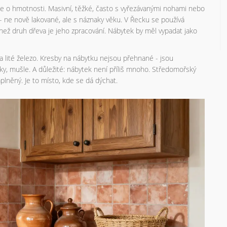
le o hmotnosti. Masivní, těžké, často s vyřezávanými nohami nebo
 ne nově lakované, ale s náznaky věku. V Řecku se používá
jší než druh dřeva je jeho zpracování. Nábytek by měl vypadat jako
y a lité železo. Kresby na nábytku nejsou přehnané - jsou
ky, mušle. A důležité: nábytek není příliš mnoho. Středomořský
aplněný. Je to místo, kde se dá dýchat.