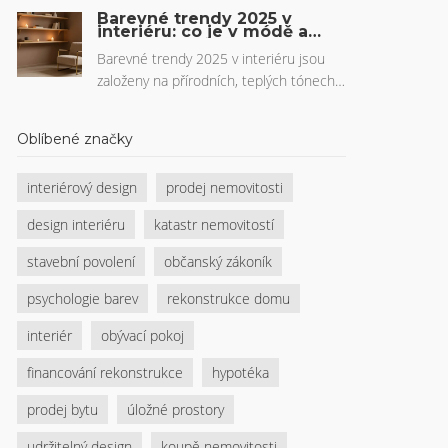
pravidlo 60-30-10, jak rozložit kovy
Barevné trendy 2025 v
metodou trojúhelníku a vyhnout se
interiéru: co je v módě a
jak to použít v českém
vizuálnímu chaosu.
bytě
Barevné trendy 2025 v interiéru jsou
založeny na přírodních, teplých tónech
jako Mocha Mousse a smaragdově
zelená. Více než 70 % českých
Oblíbené značky
domácností bude volit tyto barvy pro
klid a pohodu. Zjistěte, jak je správně
interiérový design
prodej nemovitosti
použít v českém bytě.
design interiéru
katastr nemovitostí
stavební povolení
občanský zákoník
psychologie barev
rekonstrukce domu
interiér
obývací pokoj
financování rekonstrukce
hypotéka
prodej bytu
úložné prostory
udržitelný design
koupě nemovitosti