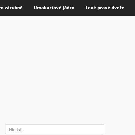
ro zárubně
Umakartové jádro
Levé pravé dveře