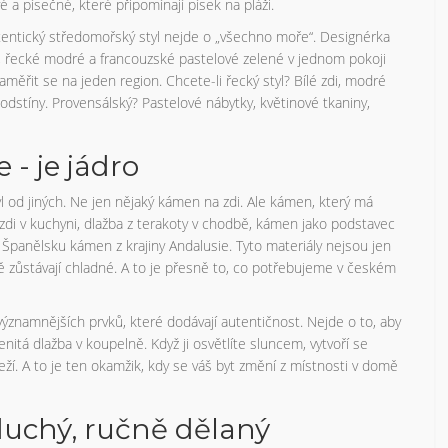
 písečné, které připomínají písek na pláži.
tentický středomořský styl nejde o „všechno moře“. Designérka
y, řecké modré a francouzské pastelové zelené v jednom pokoji
měřit se na jeden region. Chcete-li řecký styl? Bílé zdi, modré
é odstíny. Provensálský? Pastelové nábytky, květinové tkaniny,
- je jádro
l od jiných. Ne jen nějaký kámen na zdi. Ale kámen, který má
zdi v kuchyni, dlažba z terakoty v chodbě, kámen jako podstavec
ve Španělsku kámen z krajiny Andalusie. Tyto materiály nejsou jen
létě zůstávají chladné. A to je přesně to, co potřebujeme v českém
ýznamnějších prvků, které dodávají autentičnost. Nejde o to, aby
itá dlažba v koupelně. Když ji osvětlíte sluncem, vytvoří se
eží. A to je ten okamžik, kdy se váš byt změní z místnosti v domě
uchý, ručně dělaný