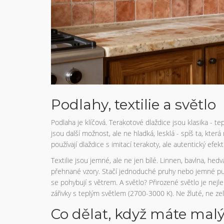
Podlahy, textilie a světlo
Podlaha je klíčová. Terakotové dlaždice jsou klasika -
jsou další možnost, ale ne hladká, lesklá - spíš ta, kte
používají dlaždice s imitací terakoty, ale autentický e
Textilie jsou jemné, ale ne jen bílé. Linnen, bavlna, he
přehnané vzory. Stačí jednoduché pruhy nebo jemné puntí
se pohybují s větrem. A světlo? Přirozené světlo je nej
zářivky s teplým světlem (2700-3000 K). Ne žluté, ne zel
Co dělat, když máte malý