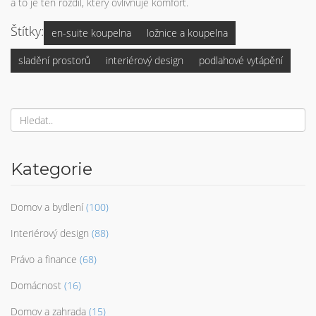
a to je ten rozdíl, který ovlivňuje komfort.
Štítky:
en-suite koupelna
ložnice a koupelna
sladění prostorů
interiérový design
podlahové vytápění
Kategorie
Domov a bydlení
(100)
Interiérový design
(88)
Právo a finance
(68)
Domácnost
(16)
Domov a zahrada
(15)