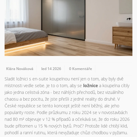
Klára Nováková
led 14 2026
0 Komentáře
Sladit ložnici s en-suite koupelnou není jen o tom, aby byly dvě
místnosti vedle sebe. Je to o tom, aby se
ložnice
a koupelna cítily
jako jedna celistvá zóna - bez náhlých přechodů, bez vizuálního
chaosu a bez pocitu, že jste přešli z jedné reality do druhé. V
České republice se tento koncept ještě není běžný, ale jeho
popularity roste. Podle průzkumu z roku 2024 se v novostavbách
nad 80 m² objevuje v 12 % případů a očekává se, že do roku 2026
bude přítomen u 15 % nových bytů. Proč? Protože lidé chtějí klid,
pohodlí a ranní rutinu, která nevyžaduje chůzi chodbou v pyžamu.