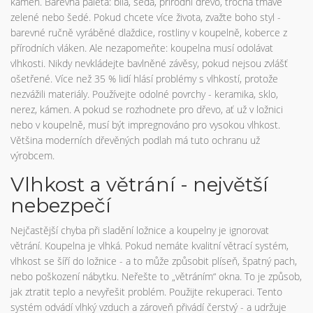
kámen. Barevná paleta: bílá, šedá, přírodní dřevo, trocha tmavě
zelené nebo šedé. Pokud chcete více života, zvažte boho styl -
barevné ručně vyráběné dlaždice, rostliny v koupelně, koberce z
přírodních vláken. Ale nezapomeňte: koupelna musí odolávat
vlhkosti. Nikdy nevkládejte bavlněné závěsy, pokud nejsou zvlášť
ošetřené. Více než 35 % lidí hlásí problémy s vlhkostí, protože
nezvážili materiály. Používejte odolné povrchy - keramika, sklo,
nerez, kámen. A pokud se rozhodnete pro dřevo, ať už v ložnici
nebo v koupelně, musí být impregnováno pro vysokou vlhkost.
Většina moderních dřevěných podlah má tuto ochranu už
výrobcem.
Vlhkost a větrání - největší
nebezpečí
Nejčastější chyba při sladění ložnice a koupelny je ignorovat
větrání. Koupelna je vlhká. Pokud nemáte kvalitní větrací systém,
vlhkost se šíří do ložnice - a to může způsobit plíseň, špatný pach,
nebo poškození nábytku. Neřešte to „větráním“ okna. To je způsob,
jak ztratit teplo a nevyřešit problém. Použijte rekuperaci. Tento
systém odvádí vlhký vzduch a zároveň přivádí čerstvý - a udržuje