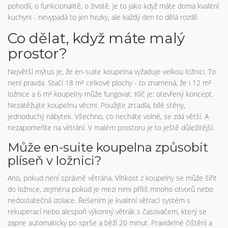
pohodlí, o funkcionalitě, o životě. Je to jako když máte doma kvalitní
kuchyni - nevypadá to jen hezky, ale každý den to dělá rozdíl.
Co dělat, když máte malý
prostor?
Největší mýtus je, že en-suite koupelna vyžaduje velkou ložnici. To
není pravda. Stačí 18 m² celkové plochy - to znamená, že i 12 m²
ložnice a 6 m² koupelny může fungovat. Klíč je: otevřený koncept.
Nezatěžujte koupelnu věcmi. Použijte zrcadla, bílé stěny,
jednoduchý nábytek. Všechno, co necháte volné, se zdá větší. A
nezapomeňte na větrání. V malém prostoru je to ještě důležitější.
Může en-suite koupelna způsobit
plíseň v ložnici?
Ano, pokud není správně větrána. Vlhkost z koupelny se může šířit
do ložnice, zejména pokud je mezi nimi příliš mnoho otvorů nebo
nedostatečná izolace. Řešením je kvalitní větrací systém s
rekuperací nebo alespoň výkonný větrák s časovačem, který se
zapne automaticky po sprše a běží 20 minut. Pravidelné čištění a