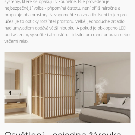
systémy, které se opakují i v koupelně. Bílé provedení je
nejbezpečnější volba - připomíná čistotu, není příliš náročné a
propojuje oba prostory. Nezapomeňte na zrcadlo. Není to jen pro
účes. Je to optický rozšířitel prostoru. Velké, jednoduché zrcadlo
nad umyvadlem dodává větší hloubku. A pokud je obklopeno LED
podsvícením, vytvoříte i atmosféru - ideální pro ranní přípravu nebo
večerní relax.