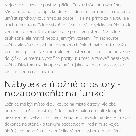
Nejčastější chyba je postavit příčku. To zničí všechnu vzdušnost.
Místo toho použijte optické dělení. Jedna z nejúčinnějších metod je
umístit sprchový kout hned za postelí - ale ne přímo za hlavou, ale
trochu do strany. Takto vytvoříte zónu, která je fyzicky oddělená, ale
vizuálně spojená. Další možnost je prosklená stěna. Ne úplně
průhledná, ale matná nebo s jemným vzorem. Tím zachováte
světlo, ale zároveň ochráníte soukromí. Pokud máte místo, zvažte
lamelovou příčku. Ne plnou, ale jen částečnou - například od země
do výšky 1,4 metru. Vytvoří to pocity útulnosti a zároveň nezakrývá
světlo. Díky tomu se koupelna nečiní jako „zatímco“ prostor, ale
jako přirozená část ložnice.
Nábytek a úložné prostory -
nezapomeňte na funkci
Ložnice má být místo klidu, koupelna místo čistoty. Ale obě
potřebují úložné prostory. Pokud máte malou en-suite koupelnu,
nezatěžujte ji velkými skříněmi. Použijte umyvadlo na desce - nebo
dokonce na stěně - s tenkým podstavcem. Pod ním se vejde
úložný koš nebo šatník na ručníky. V ložnici vyberte modulární