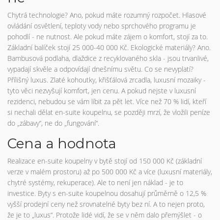
Chytrá technologie? Ano, pokud máte rozumný rozpočet. Hlasové
ovládání osvětlení, teploty vody nebo sprchového programu je
pohodlí - ne nutnost. Ale pokud máte zájem o komfort, stojí za to.
Základní balíček stojí 25 000-40 000 Kč. Ekologické materiály? Ano.
Bambusová podlaha, dlaždice z recyklovaného skla - jsou trvanlivé,
vypadají skvěle a odpovídají dnešnímu světu. Co se nevyplatí?
Přílišný luxus. Zlaté kohoutky, křišťálová zrcadla, luxusní mozaiky -
tyto věci nezvyšují komfort, jen cenu. A pokud nejste v luxusní
rezidenci, nebudou se vám líbit za pět let. Více než 70 % lidí, kteří
si nechali dělat en-suite koupelnu, se později mrzí, že vložili peníze
do „zábavy“, ne do „fungování“.
Cena a hodnota
Realizace en-suite koupelny v bytě stojí od 150 000 Kč (základní
verze v malém prostoru) až po 500 000 Kč a více (luxusní materiály,
chytré systémy, rekuperace). Ale to není jen náklad - je to
investice. Byty s en-suite koupelnou dosahují průměrně o 12,5 %
vyšší prodejní ceny než srovnatelné byty bez ní. A to nejen proto,
že je to „luxus“. Protože lidé vidí, že se v něm dalo přemýšlet - o