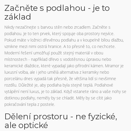
Začněte s podlahou - je to
základ
Nikdy nezačínejte s barvou stěn nebo zrcadlem. Začněte s
podlahou. Je to ten prvek, který spojuje oba prostory nejvíce.
Pokud máte v ložnici dřevěnou podlahu a v koupelně bílou dlažbu,
vznikne mezi nimi ostrá hranice. A to přesně to, co nechcete.
Moderní řešení umožňují použít stejný materiál v obou
místnostech - například dřevo s vodotěsnou úpravou nebo
keramické dlaždice, které vypadají jako přírodní kámen. Mramor je
luxusní volba, ale i jeho umělá alternativa z keramiky nebo
porcelánu dnes vypadá tak přesně, že většina lidí si nevšimne
rozdílu. Důležité je, aby podlaha byla stejně teplá. Podlahové
vytápění není luxus, je to základ. Když vstanete ráno a vaše nohy se
dotknou podlahy, neměly by se chladit. Měly by se cítit jako
pokračování tepla z postele.
Dělení prostoru - ne fyzické,
ale optické