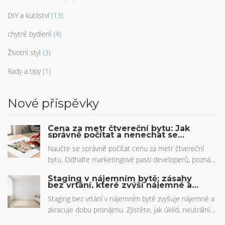
DIY a kutilství
(13)
chytré bydlení
(4)
Životní styl
(3)
Rady a tipy
(1)
Nové příspěvky
Cena za metr čtvereční bytu: Jak
správně počítat a nenechat se
oklamat
Naučte se správně počítat cenu za metr čtvereční
bytu. Odhalte marketingové pasti developerů, poznáte
rozdíl mezi podlahovou a prodejní plochou a zjistíte
Staging v nájemním bytě: zásahy
aktuální ceny na trhu v roce 2026.
bez vrtání, které zvýší nájemné a
zkrátí dobu pronájmu
Staging bez vrtání v nájemním bytě zvyšuje nájemné a
zkracuje dobu pronájmu. Zjistěte, jak úklid, neutrální
barvy, textilie a virtuální staging vytvoří profesionální