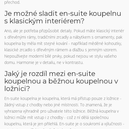
přechod.
Je možné sladit en-suite koupelnu
s klasickým interiérem?
Ano, ale je potřeba přizpůsobit detaily. Pokud máte klasický interiér
s dřevěnými rámy, tradičními zrcadly a nábytkem s ornamenty, pak
koupelna by měla mít stejné kování - například měděné kohoutky,
klasické zrcadlo s dřevěným rámem a dlažbu s jemným vzorem.
Nepoužívejte moderní bílé prvky, pokud nejsou ve stylu vašeho
domu. Harmonie je v detailu, ne v kontrastu.
Jaký je rozdíl mezi en-suite
koupelnou a běžnou koupelnou v
ložnici?
En-suite koupelna je koupelna, která má přístup pouze z ložnice -
žádný vstup z chodby nebo jiné místnosti. To znamená, že je
vyhrazena výhradně pro uživatele této ložnice. Běžná koupelna v
ložnici může mít vstup i z chodby - což z ní dělá společnou
koupelnu, která je jen přilehlá. En-suite je o soukromí a výlučnosti -