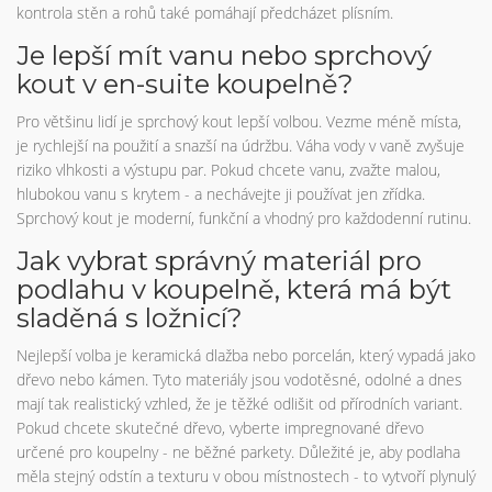
kontrola stěn a rohů také pomáhají předcházet plísním.
Je lepší mít vanu nebo sprchový
kout v en-suite koupelně?
Pro většinu lidí je sprchový kout lepší volbou. Vezme méně místa,
je rychlejší na použití a snazší na údržbu. Váha vody v vaně zvyšuje
riziko vlhkosti a výstupu par. Pokud chcete vanu, zvažte malou,
hlubokou vanu s krytem - a nechávejte ji používat jen zřídka.
Sprchový kout je moderní, funkční a vhodný pro každodenní rutinu.
Jak vybrat správný materiál pro
podlahu v koupelně, která má být
sladěná s ložnicí?
Nejlepší volba je keramická dlažba nebo porcelán, který vypadá jako
dřevo nebo kámen. Tyto materiály jsou vodotěsné, odolné a dnes
mají tak realistický vzhled, že je těžké odlišit od přírodních variant.
Pokud chcete skutečné dřevo, vyberte impregnované dřevo
určené pro koupelny - ne běžné parkety. Důležité je, aby podlaha
měla stejný odstín a texturu v obou místnostech - to vytvoří plynulý