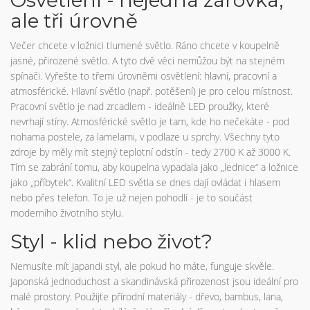
Osvětlení - nejedna žárovka,
ale tři úrovně
Večer chcete v ložnici tlumené světlo. Ráno chcete v koupelně
jasné, přirozené světlo. A tyto dvě věci nemůžou být na stejném
spínači. Vyřešte to třemi úrovněmi osvětlení: hlavní, pracovní a
atmosférické. Hlavní světlo (např. potěšení) je pro celou místnost.
Pracovní světlo je nad zrcadlem - ideálně LED proužky, které
nevrhají stíny. Atmosférické světlo je tam, kde ho nečekáte - pod
nohama postele, za lamelami, v podlaze u sprchy. Všechny tyto
zdroje by měly mít stejný teplotní odstín - tedy 2700 K až 3000 K.
Tím se zabrání tomu, aby koupelna vypadala jako „lednice“ a ložnice
jako „příbytek“. Kvalitní LED světla se dnes dají ovládat i hlasem
nebo přes telefon. To je už nejen pohodlí - je to součást
moderního životního stylu.
Styl - klid nebo život?
Nemusíte mít Japandi styl, ale pokud ho máte, funguje skvěle.
Japonská jednoduchost a skandinávská přirozenost jsou ideální pro
malé prostory. Použijte přírodní materiály - dřevo, bambus, lana,