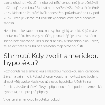
banka ohodnotí váš dům nebo byt nižší cenou, než jste očekávali,
může dojít k zamítnutí žádosti nebo snížení výše úvěru. Průměrně
22 % žádostí selže právě kvůli nedosažení požadovaného LTV pod
70 %. Proto je klíčové mít realistický odhad ještě před podáním
žádosti.
Nesmíme také zapomenout na psychologický aspekt. Když máte
peníze na účtu bez vazby na účel, je snadnější je utratit za něco
jiného než plánované. Bez silné discipliny a finančního plánu hrozí,
že se ocitnete v dluhu bez reálného majetkového růstu.
Shrnutí: Kdy zvolit americkou
hypotéku?
Rozhodnutí mezi americkou a klasickou hypotékou není černobílé.
Závisí na vašem cíli. Pokud chcete koupit nemovitost pro bydlení,
almost vždy zvolte klasickou účelovou hypotéku. Ušetříte na
úrocích, získáte daňové úlevy a případnou státní podporu. Americká
hypotéka je tu pro jiné případy.
Vyberte si americkou hypotéku, pokud: