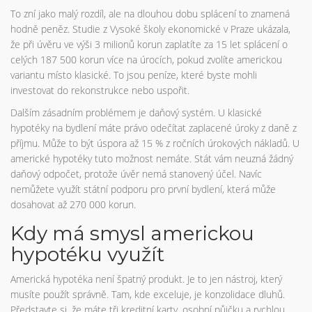
To zní jako malý rozdíl, ale na dlouhou dobu splácení to znamená
hodně peněz. Studie z Vysoké školy ekonomické v Praze ukázala,
že při úvěru ve výši 3 milionů korun zaplatíte za 15 let splácení o
celých 187 500 korun více na úrocích, pokud zvolíte americkou
variantu místo klasické. To jsou peníze, které byste mohli
investovat do rekonstrukce nebo uspořit.
Dalším zásadním problémem je daňový systém. U klasické
hypotéky na bydlení máte právo odečítat zaplacené úroky z daně z
příjmu. Může to být úspora až 15 % z ročních úrokových nákladů. U
americké hypotéky tuto možnost nemáte. Stát vám neuzná žádný
daňový odpočet, protože úvěr nemá stanovený účel. Navíc
nemůžete využít státní podporu pro první bydlení, která může
dosahovat až 270 000 korun.
Kdy má smysl americkou
hypotéku využít
Americká hypotéka není špatný produkt. Je to jen nástroj, který
musíte použít správně. Tam, kde exceluje, je konzolidace dluhů.
Představte si, že máte tři kreditní karty, osobní půjčku a rychlou