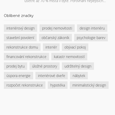
ušetřit až 70 % místa v bytě. Porovnání nejlepších
systémů, jak je správně používat a co se může pokazit.
Oblíbené značky
interiérový design
prodej nemovitosti
design interiéru
stavební povolení
občanský zákoník
psychologie barev
rekonstrukce domu
interiér
obývací pokoj
financování rekonstrukce
katastr nemovitostí
prodej bytu
úložné prostory
udržitelný design
úspora energie
interiérové dveře
nábytek
rozpočet rekonstrukce
hypotéka
minimalistický design