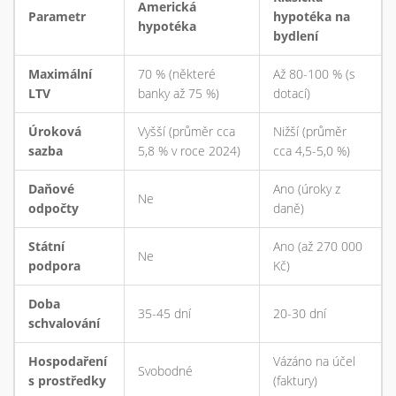
Americká
Parametr
hypotéka na
hypotéka
bydlení
Maximální
70 % (některé
Až 80-100 % (s
LTV
banky až 75 %)
dotací)
Úroková
Vyšší (průměr cca
Nižší (průměr
sazba
5,8 % v roce 2024)
cca 4,5-5,0 %)
Daňové
Ano (úroky z
Ne
odpočty
daně)
Státní
Ano (až 270 000
Ne
podpora
Kč)
Doba
35-45 dní
20-30 dní
schvalování
Hospodaření
Vázáno na účel
Svobodné
s prostředky
(faktury)