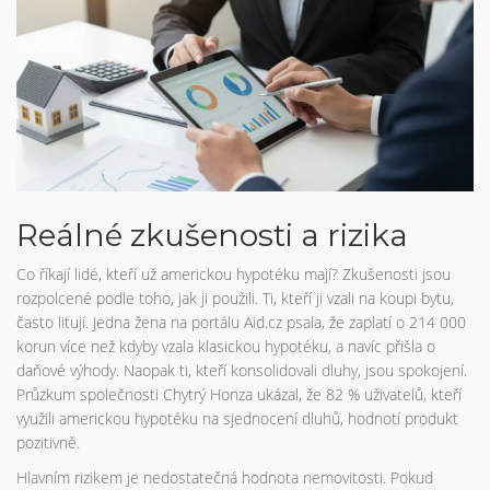
Reálné zkušenosti a rizika
Co říkají lidé, kteří už americkou hypotéku mají? Zkušenosti jsou
rozpolcené podle toho, jak ji použili. Ti, kteří ji vzali na koupi bytu,
často litují. Jedna žena na portálu Aid.cz psala, že zaplatí o 214 000
korun více než kdyby vzala klasickou hypotéku, a navíc přišla o
daňové výhody. Naopak ti, kteří konsolidovali dluhy, jsou spokojení.
Průzkum společnosti Chytrý Honza ukázal, že 82 % uživatelů, kteří
využili americkou hypotéku na sjednocení dluhů, hodnotí produkt
pozitivně.
Hlavním rizikem je nedostatečná hodnota nemovitosti. Pokud