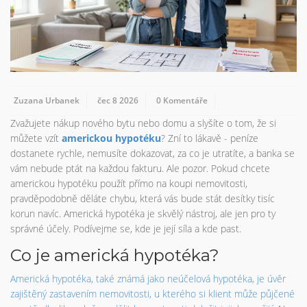
Zuzana Urbanek
čec 8 2026
0 Komentáře
Zvažujete nákup nového bytu nebo domu a slyšíte o tom, že si
můžete vzít
americkou hypotéku
? Zní to lákavě - peníze
dostanete rychle, nemusíte dokazovat, za co je utratíte, a banka se
vám nebude ptát na každou fakturu. Ale pozor. Pokud chcete
americkou hypotéku použít přímo na koupi nemovitosti,
pravděpodobně děláte chybu, která vás bude stát desítky tisíc
korun navíc. Americká hypotéka je skvělý nástroj, ale jen pro ty
správné účely. Podívejme se, kde je její síla a kde past.
Co je americká hypotéka?
Americká hypotéka, také známá jako neúčelová hypotéka, je úvěr
zajištěný zastavením nemovitosti, u kterého si klient může půjčené