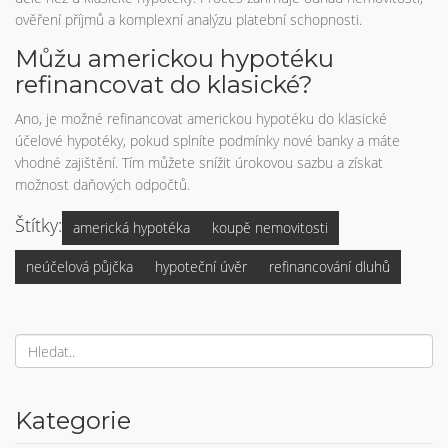
ověření příjmů a komplexní analýzu platební schopnosti.
Můžu americkou hypotéku
refinancovat do klasické?
Ano, je možné refinancovat americkou hypotéku do klasické
účelové hypotéky, pokud splníte podmínky nové banky a máte
vhodné zajištění. Tím můžete snížit úrokovou sazbu a získat
možnost daňových odpočtů.
Štítky:
americká hypotéka
koupě nemovitosti
neúčelová půjčka
hypoteční úvěr
refinancování dluhů
Kategorie