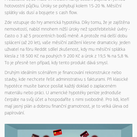
hotovostní půjčku. Úroky se pohybují kolem 15-20 %. Měsíční
splátky vás dusí a bojujete s cash flow.
Zde vstupuje do hry americká hypotéka. Díky tomu, že je zajištěna
nemovitostí, nabízí mnohem nižší úroky než spotřebitelské úvěry -
často o 3 až 5 procentních bodů méně. A protože má delší dobu
splácení (až 20 let), vaše měsíční zatížení klesne dramaticky. Jeden
uživatel na fóru Reddit sdílel zkušenost, kdy mu měsíční splátka
klesla z 18 500 Kč na pouhých 9 200 Kč a úrok z 19,5 % na 5,8 %.
To je přesně ten případ, kdy tento produkt dává smysl.
Druhým ideálním scénářem je financování rekonstrukce nebo
stavby, kde nechcete řešit administrativu s fakturami. Při klasické
hypotéce musíte bance posílat každý doklad o zaplaceném
materiálu nebo práci. U americké hypotéky peníze jednoduše
čerpáte na svůj účet a hospodaříte s nimi svobodně. Pro lidi, kteří
mají jasný plán a dobrou finanční gramotnost, je to velká úleva od
papírování.