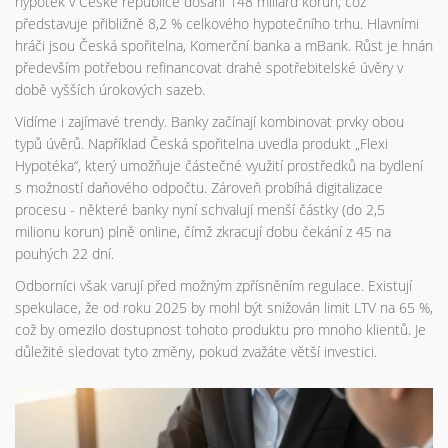
hypoték v České republice dosáhl 148 miliard korun, což
představuje přibližně 8,2 % celkového hypotečního trhu. Hlavními
hráči jsou Česká spořitelna, Komerční banka a mBank. Růst je hnán
především potřebou refinancovat drahé spotřebitelské úvěry v
době vyšších úrokových sazeb.
Vidíme i zajímavé trendy. Banky začínají kombinovat prvky obou
typů úvěrů. Například Česká spořitelna uvedla produkt „Flexi
Hypotéka“, který umožňuje částečné využití prostředků na bydlení
s možností daňového odpočtu. Zároveň probíhá digitalizace
procesu - některé banky nyní schvalují menší částky (do 2,5
milionu korun) plně online, čímž zkracují dobu čekání z 45 na
pouhých 22 dní.
Odborníci však varují před možným zpřísněním regulace. Existují
spekulace, že od roku 2025 by mohl být snižován limit LTV na 65 %,
což by omezilo dostupnost tohoto produktu pro mnoho klientů. Je
důležité sledovat tyto změny, pokud zvažáte větší investici.