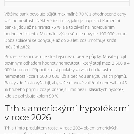
Většina bank povoluje půjčit maximálně 70 % z ohodnocené ceny
vaší nemovitosti. Některé instituce, jako je například Komerční
banka, jdou až na hranici 75 %, ale to závisí na individuálním
hodnocení klienta. Minimální výše úvěru je obvykle 100 000 korun.
Doba splácení se pohybuje až do 20 let, což umožňuje snížit
měsíční zátěž.
Proces získání úvěru je složitější než u běžné půjčky. Musíte projít
povinným odhadem hodnoty nemovitosti, který stojí mezi 2 500 a 4
000 korunami. Připočítejte si poplatky za vklad do katastru
nemovitostí (cca 1 500-3 000 Kč) a pečlivou analýzu vašich příjmů.
Banky zde často vyžadují, aby vaše dluhové zatížení nepřesáhlo 45
% hrubého příjmu, což je přísnější limit než u klasických hypoték,
kde se pohybuje kolem 50 %.
Trh s americkými hypotékami
v roce 2026
Trh s tímto produktem roste. V roce 2024 objem amerických