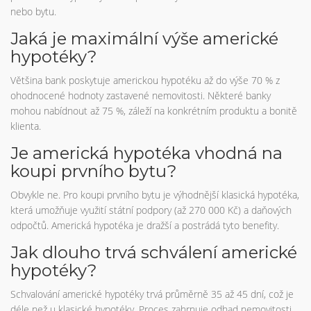
nebo bytu.
Jaká je maximální výše americké
hypotéky?
Většina bank poskytuje americkou hypotéku až do výše 70 % z
ohodnocené hodnoty zastavené nemovitosti. Některé banky
mohou nabídnout až 75 %, záleží na konkrétním produktu a bonitě
klienta.
Je americká hypotéka vhodná na
koupi prvního bytu?
Obvykle ne. Pro koupi prvního bytu je výhodnější klasická hypotéka,
která umožňuje využití státní podpory (až 270 000 Kč) a daňových
odpočtů. Americká hypotéka je dražší a postrádá tyto benefity.
Jak dlouho trvá schválení americké
hypotéky?
Schvalování americké hypotéky trvá průměrně 35 až 45 dní, což je
déle než u klasické hypotéky. Proces zahrnuje odhad nemovitosti,