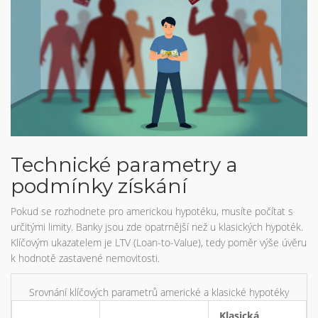
Technické parametry a
podmínky získání
Pokud se rozhodnete pro americkou hypotéku, musíte počítat s
určitými limity. Banky jsou zde opatrnější než u klasických hypoték.
Klíčovým ukazatelem je LTV (Loan-to-Value), tedy poměr výše úvěru
k hodnotě zastavené nemovitosti.
Srovnání klíčových parametrů americké a klasické hypotéky
Klasická