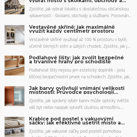
vybrat místo s školkami, obchody a
službami
Zjistěte, jak vybrat lokalitu s dostatečnou občanskou
vybaveností - školami, obchody a službami. Porovnání
měst a vesnic, aktuální trendy a praktické kroky, které
Vestavěné skříně: jak maximálně
byste měli udělat před přestěhováním.
využít každý centimetr prostoru
Vestavěné skříně využívají až 100 % prostoru v bytě,
včetně šikmých stěn a úzkých chodeb. Zjistěte, jak je
navrhnout správně, kolik stojí a proč jsou ideální pro
Podlahové lišty: jak zvolit bezpečné
malé byty.
a trvanlivé hrany pro schodiště
Podlahové lišty nejsou jen estetický doplněk - jsou
klíčový bezpečnostní prvek na schodech. Zjistěte, jak
vybrat správný materiál, protiskluzový systém a
Jak barvy ovlivňují vnímání velikosti
vyhnout se běžným chybám při instalaci.
místnosti: Průvodce psychologií
barev
Zjistěte, jak správný výběr barev může opticky zvětšit
váš byt nebo naopak vytvořit útulnou atmosféru.
Průvodce psychologií barev pro interiéry.
Krabice pod postel s vakuovými
sáčky: jak efektivně ušetřit místo a
správně organizovat
Zjistěte, jak vakuové sáčky pod postelí pomohou