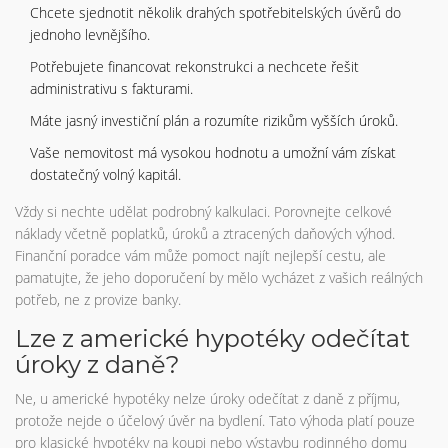
Chcete sjednotit několik drahých spotřebitelských úvěrů do
jednoho levnějšího.
Potřebujete financovat rekonstrukci a nechcete řešit
administrativu s fakturami.
Máte jasný investiční plán a rozumíte rizikům vyšších úroků.
Vaše nemovitost má vysokou hodnotu a umožní vám získat
dostatečný volný kapitál.
Vždy si nechte udělat podrobný kalkulaci. Porovnejte celkové
náklady včetně poplatků, úroků a ztracených daňových výhod.
Finanční poradce vám může pomoct najít nejlepší cestu, ale
pamatujte, že jeho doporučení by mělo vycházet z vašich reálných
potřeb, ne z provize banky.
Lze z americké hypotéky odečítat
úroky z daně?
Ne, u americké hypotéky nelze úroky odečítat z daně z příjmu,
protože nejde o účelový úvěr na bydlení. Tato výhoda platí pouze
pro klasické hypotéky na koupi nebo výstavbu rodinného domu