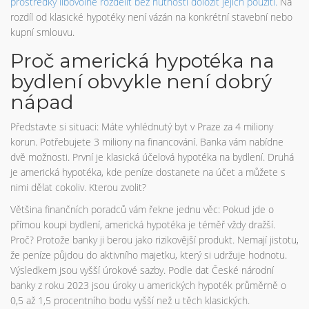
prostředky libovolně rozdělit bez nutnosti doložit jejich použití.
Na
rozdíl od klasické hypotéky není vázán na konkrétní stavební nebo
kupní smlouvu.
Proč americká hypotéka na
bydlení obvykle není dobrý
nápad
Představte si situaci: Máte vyhlédnutý byt v Praze za 4 miliony
korun. Potřebujete 3 miliony na financování. Banka vám nabídne
dvě možnosti. První je klasická účelová hypotéka na bydlení. Druhá
je americká hypotéka, kde peníze dostanete na účet a můžete s
nimi dělat cokoliv. Kterou zvolit?
Většina finančních poradců vám řekne jednu věc: Pokud jde o
přímou koupi bydlení, americká hypotéka je téměř vždy dražší.
Proč? Protože banky ji berou jako rizikovější produkt. Nemají jistotu,
že peníze půjdou do aktivního majetku, který si udržuje hodnotu.
Výsledkem jsou vyšší úrokové sazby. Podle dat České národní
banky z roku 2023 jsou úroky u amerických hypoték průměrně o
0,5 až 1,5 procentního bodu vyšší než u těch klasických.