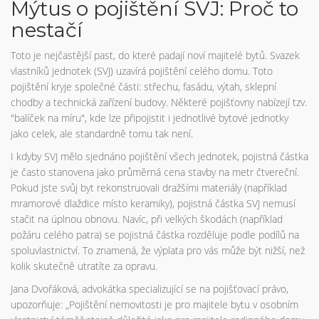
Mýtus o pojištění SVJ: Proč to
nestačí
Toto je nejčastější past, do které padají noví majitelé bytů. Svazek
vlastníků jednotek (SVJ) uzavírá pojištění celého domu. Toto
pojištění kryje společné části: střechu, fasádu, výtah, sklepní
chodby a technická zařízení budovy. Některé pojišťovny nabízejí tzv.
"balíček na míru", kde lze připojistit i jednotlivé bytové jednotky
jako celek, ale standardně tomu tak není.
I kdyby SVJ mělo sjednáno pojištění všech jednotek, pojistná částka
je často stanovena jako průměrná cena stavby na metr čtvereční.
Pokud jste svůj byt rekonstruovali dražšími materiály (například
mramorové dlaždice místo keramiky), pojistná částka SVJ nemusí
stačit na úplnou obnovu. Navíc, při velkých škodách (například
požáru celého patra) se pojistná částka rozděluje podle podílů na
spoluvlastnictví. To znamená, že výplata pro vás může být nižší, než
kolik skutečně utratíte za opravu.
Jana Dvořáková, advokátka specializující se na pojišťovací právo,
upozorňuje: „Pojištění nemovitosti je pro majitele bytu v osobním