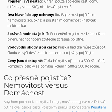
Pojištění SVJ nestačí:
Chrání pouze společné části domu
(střecha, schodiště), nikoliv váš byt uvnitř.
Dva hlavní sloupy ochrany:
Rozlišujte mezi pojištěním
nemovitosti (zdi, okna) a pojištěním domácnosti (nábytek,
elektronika).
Správná hodnota je klíč:
Podcenění majetku vede ke snížení
plnění, nadhodnocení zbytečně zdražuje pojistné.
Vodovodní škody jsou časté:
Prasklá hadička může způsobit
škodu ve výši desítek tisíc korun, proto ji vždy pojišťujte.
Ceny jsou dostupné:
Základní krytí stojí od cca 500 Kč ročně,
komplexní balíčky se pohybují kolem 1 500-2 500 Kč ročně.
Co přesně pojistíte?
Nemovitost versus
Domácnost
Abychom pochopili, co krytí zahrnuje, musíme nejprve rozdělit váš
byt na dvě logické části. Pojišťovny pracují s konceptem
Pojištění