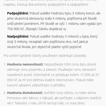
majetku. Existují dva extrémy: podpojištění a nadpojištění.
Podpojištění:
Pokud uvádíte hodnotu bytu 3 miliony korun, ale
jeho skutečná obnova by stála 4 miliony, pojišťovna při škodě
sníží plnění poměrem. Při škodě ve výši 1 milionu vám vyplácí jen
750 000 Kč. Zbývající částku doplácejí vy.
Nadpojištění:
Pokud uvádíte hodnotu 5 milionů u byta, který
stojí 3 miliony, nezaplatí vám pojišťovna více, než jaká je
skutečná škoda. Jen zbytečně platíte vyšší pojistné.
Pro určení správné částky používejte následující pravidla:
Hodnota nemovitosti:
Nepoužívejte tržní cenu bytu (která
zahrnuje cenu pozemku a lokace). Používejte cenu obnovení
stavebních prvků. Orientačně se pohybuje kolem 15 000 až 25
000 Kč za m² pro běžnou kvalitní rekonstrukci. Pokud máte
luxusní vybavení, připočítejte si přirážku.
Hodnota domácnosti:
Sečtěte ceny všeho, co máte doma.
Pomozou vám faktury z nákupů, ale počítejte s odpisem starších
věcí. Televizor z roku 2018 nestojí tolik, co nový dnes.