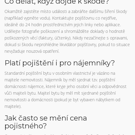
Co dělat, když dojde k škodě?
Okamžitě zajistěte místo události a zabráňte dalšímu šíření škody
(například vypněte vodu). Kontaktujte pojišťovnu co nejdříve,
ideálně do 24 hodin prostřednictvím jejich linky nebo aplikace.
Udělejte fotografie poškození a shromážděte doklady o hodnotě
poškozených věcí (faktury, účtenky). Nikdy nezačínejte s opravami,
dokud si škodu neprohlédne likvidátor pojišťovny, pokud to situace
nevyžaduje nouzová opatření.
Platí pojištění i pro nájemníky?
Standardní pojištění bytu v osobním vlastnictví je vázáno na
majitele nemovitosti. Nájemník by měl sjednat tzv. pojištění
domácnosti nájemce, které kryje jeho osobní věci a odpovědnost
vůči majiteli bytu. Majitel bytu by měl mít sjednané pojištění
nemovitosti a domácnosti (pokud je byt vybaven nábytkem od
majitele).
Jak často se mění cena
pojistného?