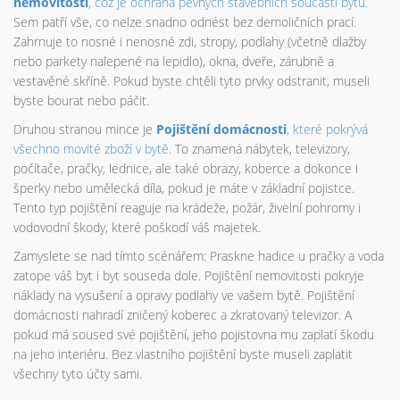
nemovitosti
, což je
ochrana pevných stavebních součástí bytu
.
Sem patří vše, co nelze snadno odnést bez demoličních prací.
Zahrnuje to nosné i nenosné zdi, stropy, podlahy (včetně dlažby
nebo parkety nalepené na lepidlo), okna, dveře, zárubně a
vestavěné skříně. Pokud byste chtěli tyto prvky odstranit, museli
byste bourat nebo páčit.
Druhou stranou mince je
Pojištění domácnosti
, které pokrývá
všechno movité zboží v bytě
.
To znamená nábytek, televizory,
počítače, pračky, lednice, ale také obrazy, koberce a dokonce i
šperky nebo umělecká díla, pokud je máte v základní pojistce.
Tento typ pojištění reaguje na krádeže, požár, živelní pohromy i
vodovodní škody, které poškodí váš majetek.
Zamyslete se nad tímto scénářem: Praskne hadice u pračky a voda
zatope váš byt i byt souseda dole. Pojištění nemovitosti pokryje
náklady na vysušení a opravy podlahy ve vašem bytě. Pojištění
domácnosti nahradí zničený koberec a zkratovaný televizor. A
pokud má soused své pojištění, jeho pojistovna mu zaplatí škodu
na jeho interiéru. Bez vlastního pojištění byste museli zaplatit
všechny tyto účty sami.