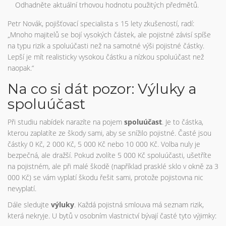
Odhadněte aktuální trhovou hodnotu použitých předmětů.
Petr Novák, pojišťovací specialista s 15 lety zkušeností, radí:
„Mnoho majitelů se bojí vysokých částek, ale pojistné závisí spíše
na typu rizik a spoluúčasti než na samotné výši pojistné částky.
Lepší je mít realisticky vysokou částku a nízkou spoluúčast než
naopak.“
Na co si dát pozor: Výluky a
spoluúčast
Při studiu nabídek narazíte na pojem
spoluúčast
. Je to částka,
kterou zaplatíte ze škody sami, aby se snížilo pojistné. Časté jsou
částky 0 Kč, 2 000 Kč, 5 000 Kč nebo 10 000 Kč. Volba nuly je
bezpečná, ale dražší. Pokud zvolíte 5 000 Kč spoluúčasti, ušetříte
na pojistném, ale při malé škodě (například prasklé sklo v okně za 3
000 Kč) se vám vyplatí škodu řešit sami, protože pojistovna nic
nevyplatí.
Dále sledujte
výluky
. Každá pojistná smlouva má seznam rizik,
která nekryje. U bytů v osobním vlastnictví bývají časté tyto výjimky: