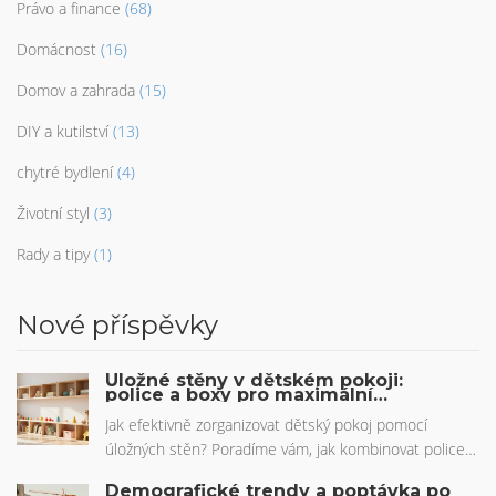
Právo a finance
(68)
Domácnost
(16)
Domov a zahrada
(15)
DIY a kutilství
(13)
chytré bydlení
(4)
Životní styl
(3)
Rady a tipy
(1)
Nové příspěvky
Úložné stěny v dětském pokoji:
police a boxy pro maximální
pořádek
Jak efektivně zorganizovat dětský pokoj pomocí
úložných stěn? Poradíme vám, jak kombinovat police a
boxy pro maximální pořádek, bezpečnost a
Demografické trendy a poptávka po