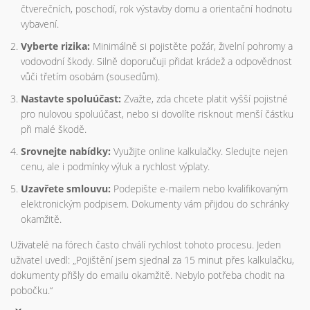
čtverečních, poschodí, rok výstavby domu a orientační hodnotu
vybavení.
Vyberte rizika:
Minimálně si pojistěte požár, živelní pohromy a
vodovodní škody. Silně doporučuji přidat krádež a odpovědnost
vůči třetím osobám (sousedům).
Nastavte spoluúčast:
Zvažte, zda chcete platit vyšší pojistné
pro nulovou spoluúčast, nebo si dovolíte risknout menší částku
při malé škodě.
Srovnejte nabídky:
Využijte online kalkulačky. Sledujte nejen
cenu, ale i podmínky výluk a rychlost výplaty.
Uzavřete smlouvu:
Podepište e-mailem nebo kvalifikovaným
elektronickým podpisem. Dokumenty vám přijdou do schránky
okamžitě.
Uživatelé na fórech často chválí rychlost tohoto procesu. Jeden
uživatel uvedl: „Pojištění jsem sjednal za 15 minut přes kalkulačku,
dokumenty přišly do emailu okamžitě. Nebylo potřeba chodit na
pobočku.“