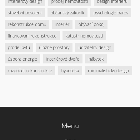
interiérový design
prodej nemovitosti
design interiéru
a zjistěte, která podlaha je pro vás ta pravá.
stavební povolení
občanský zákoník
psychologie barev
rekonstrukce domu
interiér
obývací pokoj
financování rekonstrukce
katastr nemovitostí
prodej bytu
úložné prostory
udržitelný design
úspora energie
interiérové dveře
nábytek
rozpočet rekonstrukce
hypotéka
minimalistický design
Menu