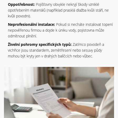
Oppotřebnost:
Pojišťovny obvykle nekryjí škody vzniklé
opotřebením materiálů (například prasklá dlažba kvůli stáří, ne
kvůli povodni).
Neprofesionální instalace:
Pokud si necháte instalovat topení
nepověřenou firmou a dojde k úniku vody, pojistovna může
odmítnout plnění.
Živelní pohromy specifických typů:
Zatímco povodeň a
vichřice jsou standardem, zemětřesení nebo sesuvy půdy
mohou být kryty jen v drahých balíčcích nebo vůbec.