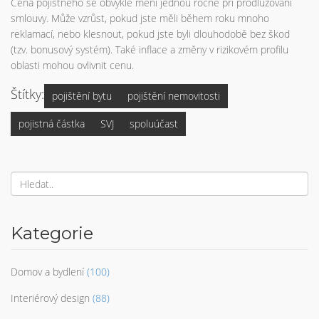
Cena pojistného se obvykle mění jednou ročně při prodlužování
smlouvy. Může vzrůst, pokud jste měli během roku mnoho
reklamací, nebo klesnout, pokud jste byli dlouhodobě bez škod
(tzv. bonusový systém). Také inflace a změny v rizikovém profilu
oblasti mohou ovlivnit cenu.
Štítky:
pojištění bytu
pojištění nemovitosti
pojistná částka
SVJ
spoluúčast
Kategorie
Domov a bydlení
(100)
Interiérový design
(88)