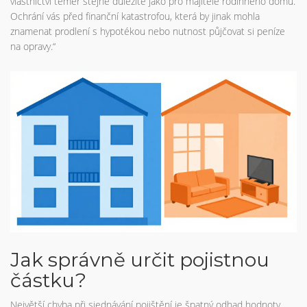
vlastnictví téměř stejně důležité jako pro majitele rodinného domu.
Ochrání vás před finanční katastrofou, která by jinak mohla
znamenat prodlení s hypotékou nebo nutnost půjčovat si peníze
na opravy.“
Jak správně určit pojistnou
částku?
Největší chyba při sjednávání pojištění je špatný odhad hodnoty