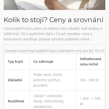
Kolik to stojí? Ceny a srovnání
Cena pojištění bytu závisí na velikosti bytu, lokalitě, stáří budovy a
volbě krytí. Trh s pojištěním bytů v České republice roste a
konkurence umožňuje získávat výhodné podmínky online.
Srovnání úrovní krytí pojištění bytu (orientační ceny pro byt 70 m²)
Odhadovaná
Typ krytí
Co zahrnuje
cena ročně
Požár, blesk, živelní
Základní
pohromy (vichřice,
550 - 900 Kč
povodeň)
Základ + vodovodní
1 000 - 1 500
Rozšířené
škody, elektroškody,
Kč
vandalismus