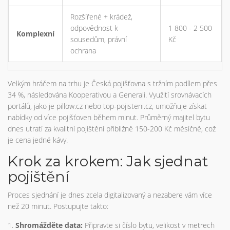
Rozšířené + krádež,
odpovědnost k
1 800 - 2 500
Komplexní
sousedům, právní
Kč
ochrana
Velkým hráčem na trhu je Česká pojišťovna s tržním podílem přes
34 %, následována Kooperativou a Generali. Využití srovnávacích
portálů, jako je pillow.cz nebo top-pojisteni.cz, umožňuje získat
nabídky od více pojišťoven během minut. Průměrný majitel bytu
dnes utratí za kvalitní pojištění přibližně 150-200 Kč měsíčně, což
je cena jedné kávy.
Krok za krokem: Jak sjednat
pojištění
Proces sjednání je dnes zcela digitalizovaný a nezabere vám více
než 20 minut. Postupujte takto:
Shromážděte data:
Připravte si číslo bytu, velikost v metrech