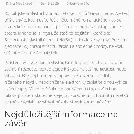
Klára Nováková
čen 6 2026
0 Komentáře
Koupili jste si vlastní byt a radujete se z klíčů? Gratulujeme. Ale teď
přišla chvíle, kdy musíte řečit něco méně romantického - co se
stane, když praskne hadice pod dřezem nebo vás vytopí soused
zpatra. Mnoho lidí si myslí, že stačí to pojištění, které platí
Společenství vlastníků jednotek (SVJ). Je to ale velký omyl. Pojištění
sjednané SVJ chrání střechu, fasádu a společné chodby, ne však
váš interiér ani vaše nábytek.
Pojištění bytu v osobním vlastnictví je finanční jistota, která vám
zachrání rozpočet, pokud dojde k škodě na vaší nemovitosti nebo
vybavení. Bez něj hrozí, že za opravu poškozených podlah,
ničeného nábytku nebo zničené elektroniky zaplatíte plnou výši ze
svého kapsy. V tomto článku se podíváme na to, co všechno
takové pojištění skutečně kryje, jak správně určit hodnotu majetku
a proč se vyplatí investovat několik stovek korun měsíčně.
Nejdůležitější informace na
závěr