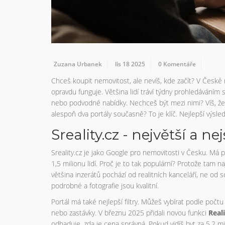
Zuzana Urbanek
lis 18 2025
0 Komentáře
Chceš koupit nemovitost, ale nevíš, kde začít? V České re
opravdu funguje. Většina lidí tráví týdny prohledáváním st
nebo podvodné nabídky. Nechceš být mezi nimi? Víš, že
alespoň dva portály současně? To je klíč. Nejlepší výsled
Sreality.cz - největší a ne
Sreality.cz je jako Google pro nemovitosti v Česku. Má p
1,5 milionu lidí. Proč je to tak populární? Protože tam
většina inzerátů pochází od realitních kanceláří, ne od 
podrobné a fotografie jsou kvalitní.
Portál má také nejlepší filtry. Můžeš vybírat podle počtu
nebo zastávky. V březnu 2025 přidali novou funkci
Reali
odhaduje, zda je cena správná. Pokud vidíš byt za 5,2 mil