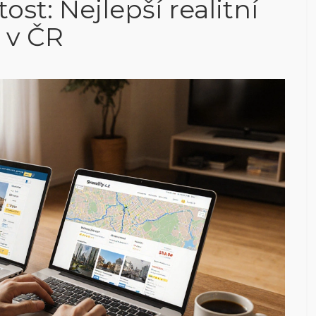
st: Nejlepší realitní
 v ČR