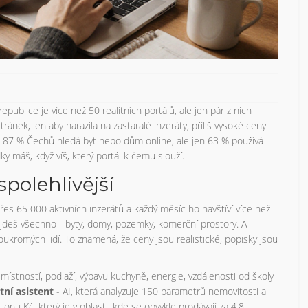
publice je více než 50 realitních portálů, ale jen pár z nich
ránek, jen aby narazila na zastaralé inzeráty, příliš vysoké ceny
 87 % Čechů hledá byt nebo dům online, ale jen 63 % používá
ky máš, když víš, který portál k čemu slouží.
jspolehlivější
řes 65 000 aktivních inzerátů a každý měsíc ho navštíví více než
 najdeš všechno - byty, domy, pozemky, komerční prostory. A
soukromých lidí. To znamená, že ceny jsou realistické, popisky jsou
 místností, podlaží, výbavu kuchyně, energie, vzdálenosti od školy
tní asistent
- AI, která analyzuje 150 parametrů nemovitosti a
ionu Kč, který je v oblasti, kde se obvykle prodávají za 4,8