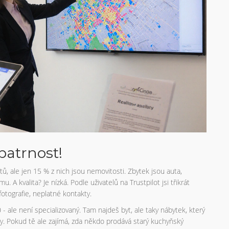
patrnost!
tů, ale jen 15 % z nich jsou nemovitosti. Zbytek jsou auta,
A kvalita? Je nízká. Podle uživatelů na Trustpilot jsi třikrát
 fotografie, neplatné kontakty.
- ale není specializovaný. Tam najdeš byt, ale taky nábytek, který
y. Pokud tě ale zajímá, zda někdo prodává starý kuchyňský