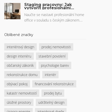
jak konkrétně zvýšit šance na schválení
Staging pracovny: Jak
- od DTI poměru až po výběr
vytvořit profesionální
home office v souladu se
nejvhodnější banky.
zákonem
Naučte se nastavit profesionální home
office v souladu s českým zákonem.
Poradíme s ergonomií, osvětlením,
bezpečností a tím, kdo platí za vybavení.
Oblíbené značky
interiérový design
prodej nemovitosti
design interiéru
stavební povolení
občanský zákoník
psychologie barev
rekonstrukce domu
interiér
obývací pokoj
financování rekonstrukce
katastr nemovitostí
prodej bytu
úložné prostory
udržitelný design
úspora energie
interiérové dveře