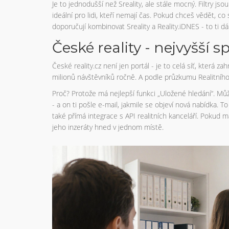
Je to jednodušší než Sreality, ale stále mocný. Filtry js
ideální pro lidi, kteří nemají čas. Pokud chceš vědět, co
doporučují kombinovat Sreality a Reality.iDNES - to ti dá
České reality - nejvyšší 
České reality.cz není jen portál - je to celá síť, která z
milionů návštěvníků ročně. A podle průzkumu Realitního 
Proč? Protože má nejlepší funkci „Uložené hledání“. Můžeš
- a on ti pošle e-mail, jakmile se objeví nová nabídka.
také přímá integrace s API realitních kanceláří. Pokud 
jeho inzeráty hned v jednom místě.