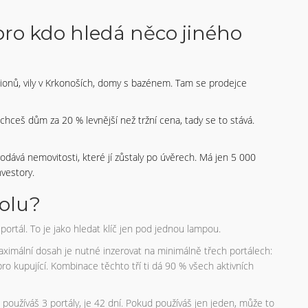
 pro kdo hledá něco jiného
lionů, vily v Krkonoších, domy s bazénem. Tam se prodejce
 chceš dům za 20 % levnější než tržní cena, tady se to stává.
dává nemovitosti, které jí zůstaly po úvěrech. Má jen 5 000
nvestory.
polu?
portál. To je jako hledat klíč jen pod jednou lampou.
maximální dosah je nutné inzerovat na minimálně třech portálech:
 i pro kupující. Kombinace těchto tří ti dá 90 % všech aktivních
 používáš 3 portály, je 42 dní. Pokud používáš jen jeden, může to