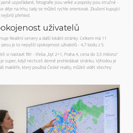
ou jasně uspořádané, fotografie jsou velké a popisky jsou stručné -
 se děje na trhu, tady se můžeš rychle orientovat. Zkušení kupující
 nejširší přehled.
spokojenost uživatelů
ahrnuje Realitní servery a další lokální stránky. Celkem má 11
pesu je to nejvyšší spokojenost uživatelů - 4,7 bodu z 5.
 si nastavit filtr - třeba „byt 2+1, Praha 4, cena do 3,5 milionu“
 To je super, když nechceš denně prohledávat stránku. Výhodou je
máš makléře, který používá České reality, můžeš vidět všechny