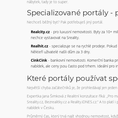
nábytek, tady je to super.
Specializované portály -
Nechceš běžný byt? Pak potřebuješ jiný portál.
Realcity.cz
- pro luxusní nemovitosti. Byty za 10+ mi
nechce vystavovat na Sreality.
Realhit.cz
- specializuje se na rychlé prodeje. Pokud
Někteří uživatelé našli dům za 3 dny.
CinkCink
- bankovní nemovitosti. Komerční banka pro
nabídek, ale ceny jsou často pod trhem. Ideální pro i
Které portály používat s
Největší chyba začátečníků je, že prohledávají jen jeden 
Expertka Jana Šimková z Realitní konzultace říká: „Pro 
Sreality.cz, Bezrealitky.cz a Reality.iDNES.cz.“ A to platí
nabídek v Česku.
Průměrný čas, který trvá najít vhodnou nemovitost, když