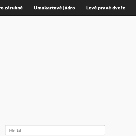
ro zárubně
Umakartové jádro
Levé pravé dveře