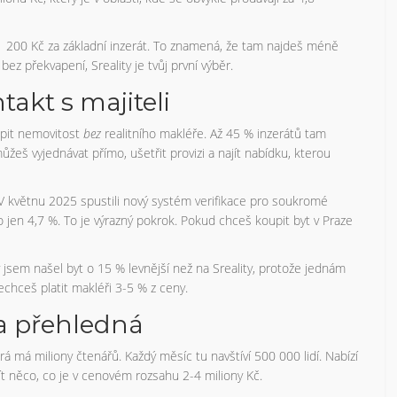
 1 200 Kč za základní inzerát. To znamená, že tam najdeš méně
ez překvapení, Sreality je tvůj první výběr.
takt s majiteli
upit nemovitost
bez
realitního makléře. Až 45 % inzerátů tam
žeš vyjednávat přímo, ušetřit provizi a najít nabídku, kterou
 V květnu 2025 spustili nový systém verifikace pro soukromé
o jen 4,7 %. To je výrazný pokrok. Pokud chceš koupit byt v Praze
y jsem našel byt o 15 % levnější než na Sreality, protože jednám
echceš platit makléři 3-5 % z ceny.
 a přehledná
rá má miliony čtenářů. Každý měsíc tu navštíví 500 000 lidí. Nabízí
ajít něco, co je v cenovém rozsahu 2-4 miliony Kč.