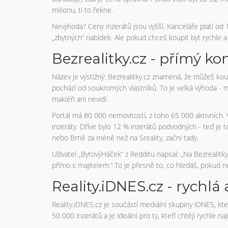
milionu, ti to řekne.
Nevýhoda? Ceny inzerátů jsou vyšší. Kanceláře platí od
„zbytných“ nabídek. Ale pokud chceš koupit byt rychle a b
Bezrealitky.cz - přímý kon
Název je výstižný: Bezrealitky.cz znamená, že můžeš ko
pochází od soukromých vlastníků. To je velká výhoda - mů
makléři ani nevidí.
Portál má 80 000 nemovitostí, z toho 65 000 aktivních.
inzeráty. Dříve bylo 12 % inzerátů podvodných - teď je t
nebo Brně za méně než na Sreality, začni tady.
Uživatel „BytovýHáček“ z Redditu napsal: „Na Bezrealitk
přímo s majitelem.“ To je přesně to, co hledáš, pokud n
Reality.iDNES.cz - rychlá
Reality.iDNES.cz je součástí mediální skupiny iDNES, kte
50 000 inzerátů a je ideální pro ty, kteří chtějí rychle n