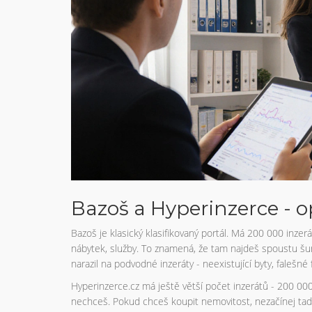
Bazoš a Hyperinzerce - o
Bazoš je klasický klasifikovaný portál. Má 200 000 inzerá
nábytek, služby. To znamená, že tam najdeš spoustu šumu. 
narazil na podvodné inzeráty - neexistující byty, falešné
Hyperinzerce.cz má ještě větší počet inzerátů - 200 000 
nechceš. Pokud chceš koupit nemovitost, nezačínej tad